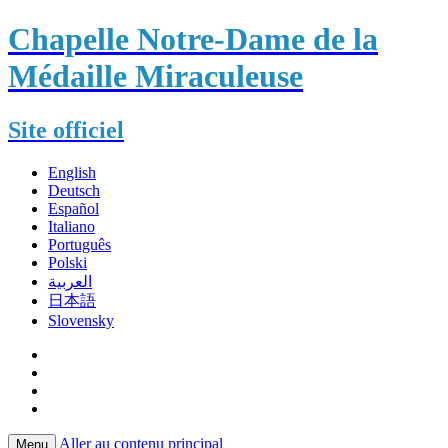
Chapelle Notre-Dame de la
Médaille Miraculeuse
Site officiel
English
Deutsch
Español
Italiano
Português
Polski
العربية
日本語
Slovensky
Aller au contenu principal
Menu