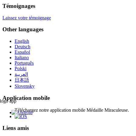
Témoignages
Laissez votre témoignage
Other languages
English
Deutsch
Español
Italiano
Português
Polski
العربية
日本語
Slovensky
Application mobile
Téléchargez notre application mobile Médaille Miraculeuse.
Liens amis