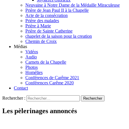
Neuvaine à Notre Dame de la Médaille Miraculeuse
Prière de Jean Paul II à la Chapelle
Acte de la consécration
Prière des malades
Prière à Marie
Prière de Sainte Catherine
chapelet de la saison pour la creation
Chemin de Croix
Médias
Vidéos
Audio
Carnets de la Chapelle
Photos
Homélies
Conférences de Carême 2021
Conférences Carême 2020
Contact
Rechercher :
Les pèlerinages annoncés