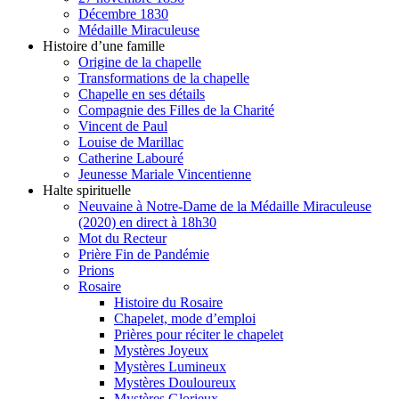
Décembre 1830
Médaille Miraculeuse
Histoire d’une famille
Origine de la chapelle
Transformations de la chapelle
Chapelle en ses détails
Compagnie des Filles de la Charité
Vincent de Paul
Louise de Marillac
Catherine Labouré
Jeunesse Mariale Vincentienne
Halte spirituelle
Neuvaine à Notre-Dame de la Médaille Miraculeuse
(2020) en direct à 18h30
Mot du Recteur
Prière Fin de Pandémie
Prions
Rosaire
Histoire du Rosaire
Chapelet, mode d’emploi
Prières pour réciter le chapelet
Mystères Joyeux
Mystères Lumineux
Mystères Douloureux
Mystères Glorieux