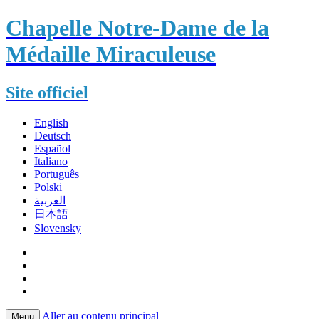
Chapelle Notre-Dame de la
Médaille Miraculeuse
Site officiel
English
Deutsch
Español
Italiano
Português
Polski
العربية
日本語
Slovensky
Aller au contenu principal
Menu