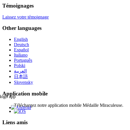
Témoignages
Laissez votre témoignage
Other languages
English
Deutsch
Español
Italiano
Português
Polski
العربية
日本語
Slovensky
Application mobile
Téléchargez notre application mobile Médaille Miraculeuse.
Liens amis