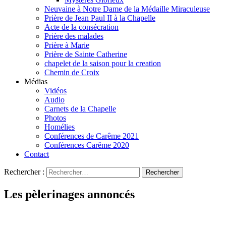
Neuvaine à Notre Dame de la Médaille Miraculeuse
Prière de Jean Paul II à la Chapelle
Acte de la consécration
Prière des malades
Prière à Marie
Prière de Sainte Catherine
chapelet de la saison pour la creation
Chemin de Croix
Médias
Vidéos
Audio
Carnets de la Chapelle
Photos
Homélies
Conférences de Carême 2021
Conférences Carême 2020
Contact
Rechercher :
Les pèlerinages annoncés