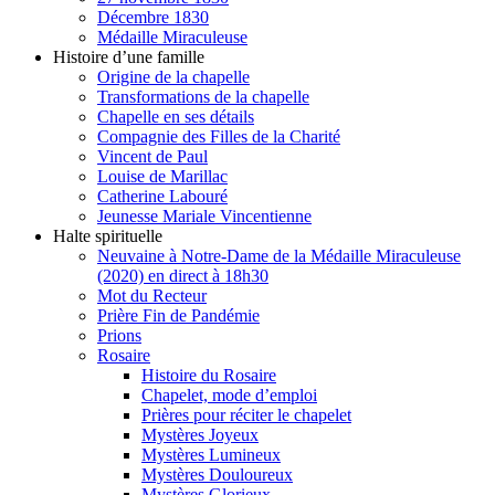
Décembre 1830
Médaille Miraculeuse
Histoire d’une famille
Origine de la chapelle
Transformations de la chapelle
Chapelle en ses détails
Compagnie des Filles de la Charité
Vincent de Paul
Louise de Marillac
Catherine Labouré
Jeunesse Mariale Vincentienne
Halte spirituelle
Neuvaine à Notre-Dame de la Médaille Miraculeuse
(2020) en direct à 18h30
Mot du Recteur
Prière Fin de Pandémie
Prions
Rosaire
Histoire du Rosaire
Chapelet, mode d’emploi
Prières pour réciter le chapelet
Mystères Joyeux
Mystères Lumineux
Mystères Douloureux
Mystères Glorieux