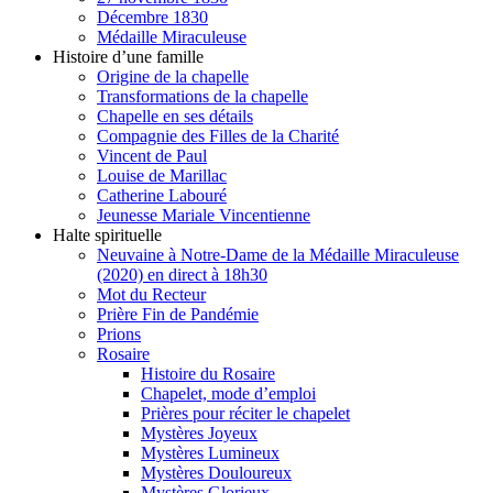
Décembre 1830
Médaille Miraculeuse
Histoire d’une famille
Origine de la chapelle
Transformations de la chapelle
Chapelle en ses détails
Compagnie des Filles de la Charité
Vincent de Paul
Louise de Marillac
Catherine Labouré
Jeunesse Mariale Vincentienne
Halte spirituelle
Neuvaine à Notre-Dame de la Médaille Miraculeuse
(2020) en direct à 18h30
Mot du Recteur
Prière Fin de Pandémie
Prions
Rosaire
Histoire du Rosaire
Chapelet, mode d’emploi
Prières pour réciter le chapelet
Mystères Joyeux
Mystères Lumineux
Mystères Douloureux
Mystères Glorieux