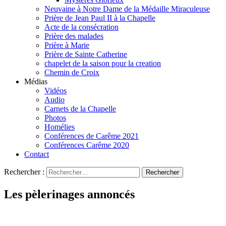
Neuvaine à Notre Dame de la Médaille Miraculeuse
Prière de Jean Paul II à la Chapelle
Acte de la consécration
Prière des malades
Prière à Marie
Prière de Sainte Catherine
chapelet de la saison pour la creation
Chemin de Croix
Médias
Vidéos
Audio
Carnets de la Chapelle
Photos
Homélies
Conférences de Carême 2021
Conférences Carême 2020
Contact
Rechercher :
Les pèlerinages annoncés