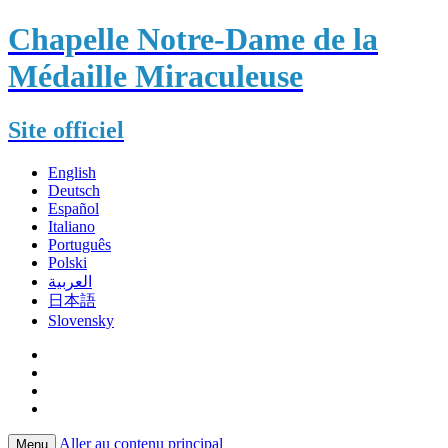
Chapelle Notre-Dame de la
Médaille Miraculeuse
Site officiel
English
Deutsch
Español
Italiano
Português
Polski
العربية
日本語
Slovensky
Aller au contenu principal
Menu