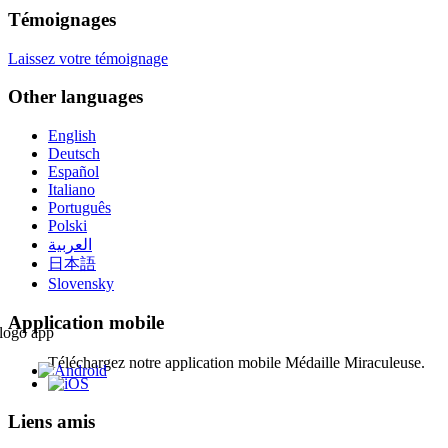
Témoignages
Laissez votre témoignage
Other languages
English
Deutsch
Español
Italiano
Português
Polski
العربية
日本語
Slovensky
Application mobile
Téléchargez notre application mobile Médaille Miraculeuse.
Liens amis