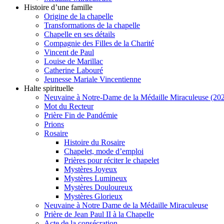
Histoire d’une famille
Origine de la chapelle
Transformations de la chapelle
Chapelle en ses détails
Compagnie des Filles de la Charité
Vincent de Paul
Louise de Marillac
Catherine Labouré
Jeunesse Mariale Vincentienne
Halte spirituelle
Neuvaine à Notre-Dame de la Médaille Miraculeuse (202
Mot du Recteur
Prière Fin de Pandémie
Prions
Rosaire
Histoire du Rosaire
Chapelet, mode d’emploi
Prières pour réciter le chapelet
Mystères Joyeux
Mystères Lumineux
Mystères Douloureux
Mystères Glorieux
Neuvaine à Notre Dame de la Médaille Miraculeuse
Prière de Jean Paul II à la Chapelle
Acte de la consécration