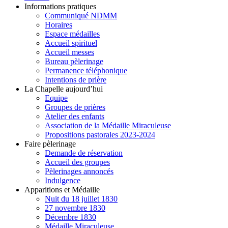
Informations pratiques
Communiqué NDMM
Horaires
Espace médailles
Accueil spirituel
Accueil messes
Bureau pèlerinage
Permanence téléphonique
Intentions de prière
La Chapelle aujourd’hui
Equipe
Groupes de prières
Atelier des enfants
Association de la Médaille Miraculeuse
Propositions pastorales 2023-2024
Faire pèlerinage
Demande de réservation
Accueil des groupes
Pèlerinages annoncés
Indulgence
Apparitions et Médaille
Nuit du 18 juillet 1830
27 novembre 1830
Décembre 1830
Médaille Miraculeuse