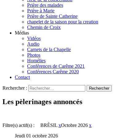
Prière des malades
Prière à Marie
Prière de Sainte Catherine
chapelet de la saison pour la creation
Chemin de Croix
Médias
Vidéos
Audio
Carnets de la Chapelle
Photos
Homélies
Conférences de Carême 2021
Conférences Carême 2020
Contact
Rechercher :
Les pèlerinages annoncés
Filtre(s) actif(s) :
BRÉSIL
x
Octobre 2026
x
Jeudi 01 octobre 2026