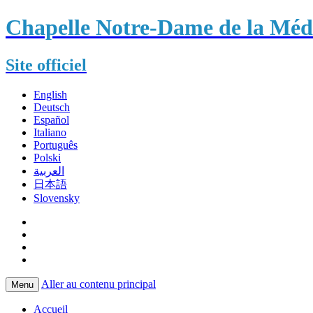
Chapelle Notre-Dame de la Méda
Site officiel
English
Deutsch
Español
Italiano
Português
Polski
العربية
日本語
Slovensky
Aller au contenu principal
Menu
Accueil