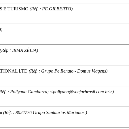
NS E TURISMO
(Réf. : PE.GILBERTO)
l)
(Réf. : IRMA ZÉLIA)
ATIONAL LTD
(Réf. : Grupo Pe Renato - Domus Viagens)
Réf. : Pollyana Gambarra; <pollyana@voejarbrasil.com.br>)
m
(Réf. : 8024776 Grupo Santuarios Marianos )