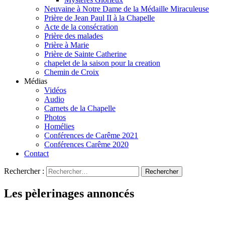
Neuvaine à Notre Dame de la Médaille Miraculeuse
Prière de Jean Paul II à la Chapelle
Acte de la consécration
Prière des malades
Prière à Marie
Prière de Sainte Catherine
chapelet de la saison pour la creation
Chemin de Croix
Médias
Vidéos
Audio
Carnets de la Chapelle
Photos
Homélies
Conférences de Carême 2021
Conférences Carême 2020
Contact
Rechercher :
Les pèlerinages annoncés