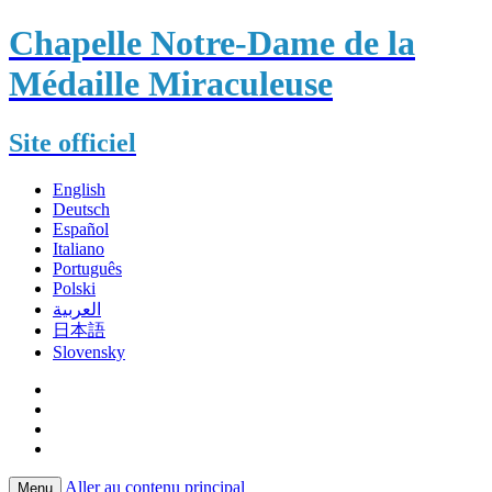
Chapelle Notre-Dame de la
Médaille Miraculeuse
Site officiel
English
Deutsch
Español
Italiano
Português
Polski
العربية
日本語
Slovensky
Aller au contenu principal
Menu