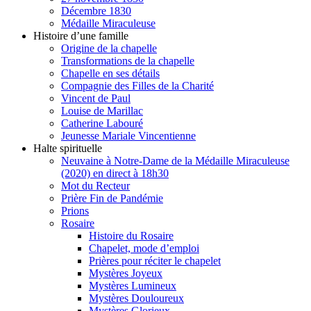
Décembre 1830
Médaille Miraculeuse
Histoire d’une famille
Origine de la chapelle
Transformations de la chapelle
Chapelle en ses détails
Compagnie des Filles de la Charité
Vincent de Paul
Louise de Marillac
Catherine Labouré
Jeunesse Mariale Vincentienne
Halte spirituelle
Neuvaine à Notre-Dame de la Médaille Miraculeuse
(2020) en direct à 18h30
Mot du Recteur
Prière Fin de Pandémie
Prions
Rosaire
Histoire du Rosaire
Chapelet, mode d’emploi
Prières pour réciter le chapelet
Mystères Joyeux
Mystères Lumineux
Mystères Douloureux
Mystères Glorieux