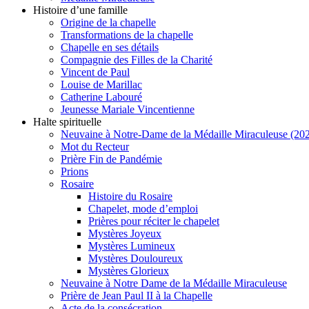
Histoire d’une famille
Origine de la chapelle
Transformations de la chapelle
Chapelle en ses détails
Compagnie des Filles de la Charité
Vincent de Paul
Louise de Marillac
Catherine Labouré
Jeunesse Mariale Vincentienne
Halte spirituelle
Neuvaine à Notre-Dame de la Médaille Miraculeuse (202
Mot du Recteur
Prière Fin de Pandémie
Prions
Rosaire
Histoire du Rosaire
Chapelet, mode d’emploi
Prières pour réciter le chapelet
Mystères Joyeux
Mystères Lumineux
Mystères Douloureux
Mystères Glorieux
Neuvaine à Notre Dame de la Médaille Miraculeuse
Prière de Jean Paul II à la Chapelle
Acte de la consécration