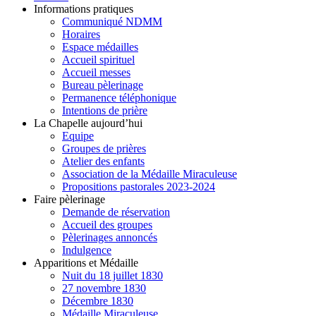
Informations pratiques
Communiqué NDMM
Horaires
Espace médailles
Accueil spirituel
Accueil messes
Bureau pèlerinage
Permanence téléphonique
Intentions de prière
La Chapelle aujourd’hui
Equipe
Groupes de prières
Atelier des enfants
Association de la Médaille Miraculeuse
Propositions pastorales 2023-2024
Faire pèlerinage
Demande de réservation
Accueil des groupes
Pèlerinages annoncés
Indulgence
Apparitions et Médaille
Nuit du 18 juillet 1830
27 novembre 1830
Décembre 1830
Médaille Miraculeuse