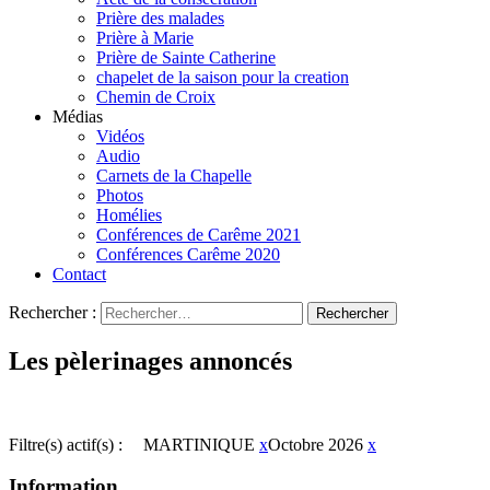
Prière des malades
Prière à Marie
Prière de Sainte Catherine
chapelet de la saison pour la creation
Chemin de Croix
Médias
Vidéos
Audio
Carnets de la Chapelle
Photos
Homélies
Conférences de Carême 2021
Conférences Carême 2020
Contact
Rechercher :
Les pèlerinages annoncés
Filtre(s) actif(s) :
MARTINIQUE
x
Octobre 2026
x
Information