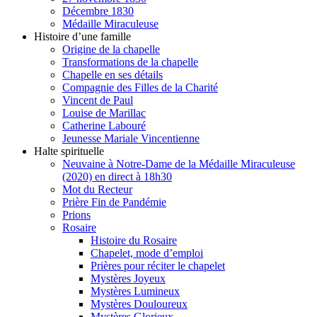
Décembre 1830
Médaille Miraculeuse
Histoire d’une famille
Origine de la chapelle
Transformations de la chapelle
Chapelle en ses détails
Compagnie des Filles de la Charité
Vincent de Paul
Louise de Marillac
Catherine Labouré
Jeunesse Mariale Vincentienne
Halte spirituelle
Neuvaine à Notre-Dame de la Médaille Miraculeuse
(2020) en direct à 18h30
Mot du Recteur
Prière Fin de Pandémie
Prions
Rosaire
Histoire du Rosaire
Chapelet, mode d’emploi
Prières pour réciter le chapelet
Mystères Joyeux
Mystères Lumineux
Mystères Douloureux
Mystères Glorieux