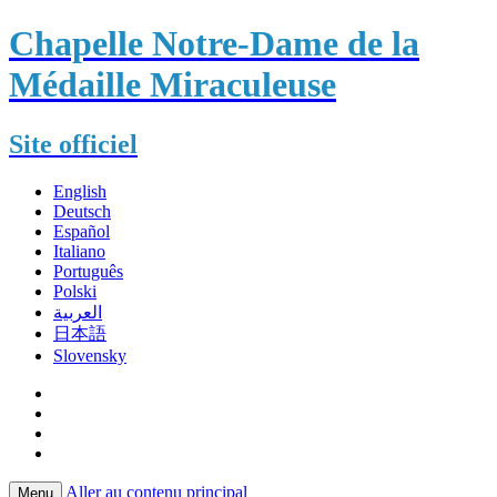
Chapelle Notre-Dame de la
Médaille Miraculeuse
Site officiel
English
Deutsch
Español
Italiano
Português
Polski
العربية
日本語
Slovensky
Aller au contenu principal
Menu