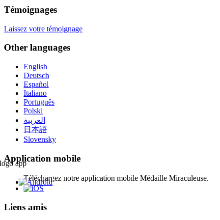
Témoignages
Laissez votre témoignage
Other languages
English
Deutsch
Español
Italiano
Português
Polski
العربية
日本語
Slovensky
Application mobile
Téléchargez notre application mobile Médaille Miraculeuse.
Liens amis