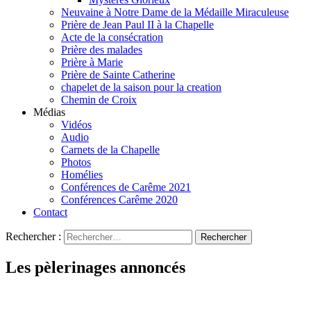
Neuvaine à Notre Dame de la Médaille Miraculeuse
Prière de Jean Paul II à la Chapelle
Acte de la consécration
Prière des malades
Prière à Marie
Prière de Sainte Catherine
chapelet de la saison pour la creation
Chemin de Croix
Médias
Vidéos
Audio
Carnets de la Chapelle
Photos
Homélies
Conférences de Carême 2021
Conférences Carême 2020
Contact
Rechercher :
Les pèlerinages annoncés