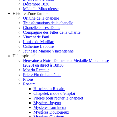
Décembre 1830
Médaille Miraculeuse
Histoire d’une famille
Origine de la chapelle
Transformations de la chapelle
Chapelle en ses détails
Compagnie des Filles de la Charité
Vincent de Paul
Louise de Marillac
Catherine Labouré
Jeunesse Mariale Vincentienne
Halte spirituelle
Neuvaine à Notre-Dame de la Médaille Miraculeuse
(2020) en direct à 18h30
Mot du Recteur
Prière Fin de Pandémie
Prions
Rosaire
Histoire du Rosaire
Chapelet, mode d’emploi
Prières pour réciter le chapelet
Mystères Joyeux
Mystères Lumineux
Mystères Douloureux
Mystères Glorieux