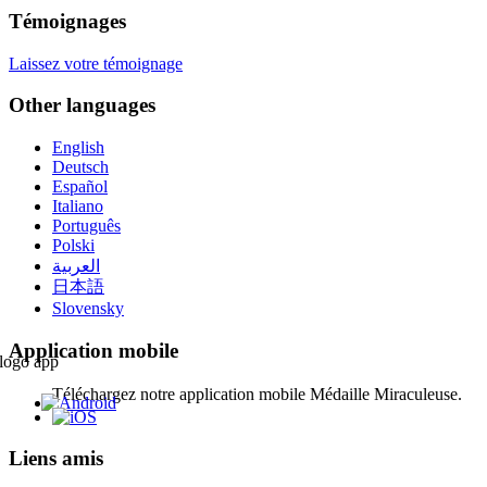
Témoignages
Laissez votre témoignage
Other languages
English
Deutsch
Español
Italiano
Português
Polski
العربية
日本語
Slovensky
Application mobile
Téléchargez notre application mobile Médaille Miraculeuse.
Liens amis