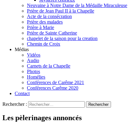
Neuvaine à Notre Dame de la Médaille Miraculeuse
Prière de Jean Paul II à la Chapelle
Acte de la consécration
Prière des malades
Prière à Marie
Prière de Sainte Catherine
chapelet de la saison pour la creation
Chemin de Croix
Médias
Vidéos
Audio
Carnets de la Chapelle
Photos
Homélies
Conférences de Carême 2021
Conférences Carême 2020
Contact
Rechercher :
Les pèlerinages annoncés