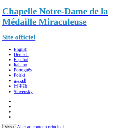
Chapelle Notre-Dame de la
Médaille Miraculeuse
Site officiel
English
Deutsch
Español
Italiano
Português
Polski
العربية
日本語
Slovensky
Aller au contenu principal
Menu