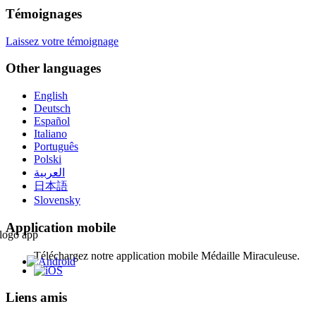
Témoignages
Laissez votre témoignage
Other languages
English
Deutsch
Español
Italiano
Português
Polski
العربية
日本語
Slovensky
Application mobile
Téléchargez notre application mobile Médaille Miraculeuse.
Liens amis