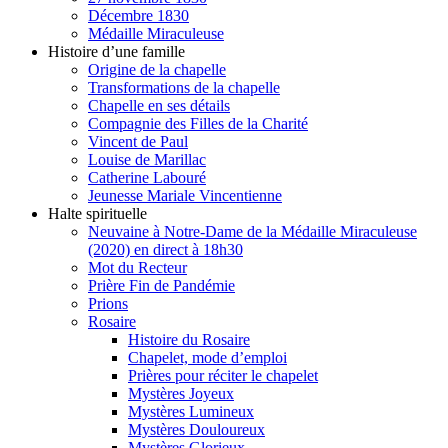
Décembre 1830
Médaille Miraculeuse
Histoire d’une famille
Origine de la chapelle
Transformations de la chapelle
Chapelle en ses détails
Compagnie des Filles de la Charité
Vincent de Paul
Louise de Marillac
Catherine Labouré
Jeunesse Mariale Vincentienne
Halte spirituelle
Neuvaine à Notre-Dame de la Médaille Miraculeuse
(2020) en direct à 18h30
Mot du Recteur
Prière Fin de Pandémie
Prions
Rosaire
Histoire du Rosaire
Chapelet, mode d’emploi
Prières pour réciter le chapelet
Mystères Joyeux
Mystères Lumineux
Mystères Douloureux
Mystères Glorieux