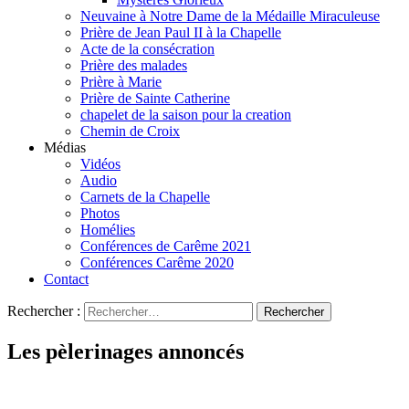
Neuvaine à Notre Dame de la Médaille Miraculeuse
Prière de Jean Paul II à la Chapelle
Acte de la consécration
Prière des malades
Prière à Marie
Prière de Sainte Catherine
chapelet de la saison pour la creation
Chemin de Croix
Médias
Vidéos
Audio
Carnets de la Chapelle
Photos
Homélies
Conférences de Carême 2021
Conférences Carême 2020
Contact
Rechercher :
Les pèlerinages annoncés