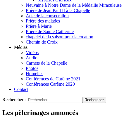
Neuvaine à Notre Dame de la Médaille Miraculeuse
Prière de Jean Paul II à la Chapelle
Acte de la consécration
Prière des malades
Prière à Marie
Prière de Sainte Catherine
chapelet de la saison pour la creation
Chemin de Croix
Médias
Vidéos
Audio
Carnets de la Chapelle
Photos
Homélies
Conférences de Carême 2021
Conférences Carême 2020
Contact
Rechercher :
Les pèlerinages annoncés