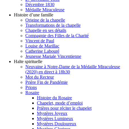
Décembre 1830
Médaille Miraculeuse
Histoire d’une famille
Origine de la chapelle
Transformations de la chapelle
Chapelle en ses détails
Compagnie des Filles de la Charité
Vincent de Paul
Louise de Marillac
Catherine Labouré
Jeunesse Mariale Vincentienne
Halte spirituelle
Neuvaine à Notre-Dame de la Médaille Miraculeuse
(2020) en direct à 18h30
Mot du Recteur
Prière Fin de Pandémie
Prions
Rosaire
Histoire du Rosaire
Chapelet, mode d’emploi
Prières pour réciter le chapelet
Mystères Joyeux
Mystères Lumineux
Mystères Douloureux
Mystères Glorieux