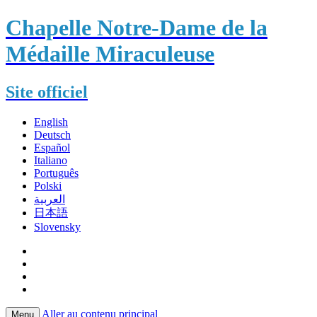
Chapelle Notre-Dame de la
Médaille Miraculeuse
Site officiel
English
Deutsch
Español
Italiano
Português
Polski
العربية
日本語
Slovensky
Aller au contenu principal
Menu