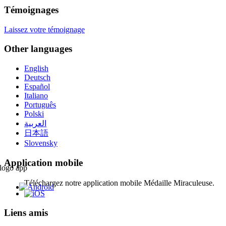
Témoignages
Laissez votre témoignage
Other languages
English
Deutsch
Español
Italiano
Português
Polski
العربية
日本語
Slovensky
Application mobile
Téléchargez notre application mobile Médaille Miraculeuse.
Liens amis