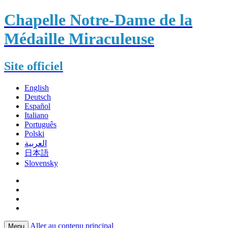
Chapelle Notre-Dame de la
Médaille Miraculeuse
Site officiel
English
Deutsch
Español
Italiano
Português
Polski
العربية
日本語
Slovensky
Aller au contenu principal
Menu