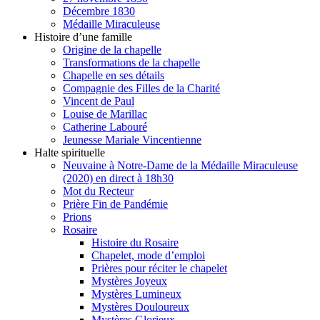
Décembre 1830
Médaille Miraculeuse
Histoire d’une famille
Origine de la chapelle
Transformations de la chapelle
Chapelle en ses détails
Compagnie des Filles de la Charité
Vincent de Paul
Louise de Marillac
Catherine Labouré
Jeunesse Mariale Vincentienne
Halte spirituelle
Neuvaine à Notre-Dame de la Médaille Miraculeuse
(2020) en direct à 18h30
Mot du Recteur
Prière Fin de Pandémie
Prions
Rosaire
Histoire du Rosaire
Chapelet, mode d’emploi
Prières pour réciter le chapelet
Mystères Joyeux
Mystères Lumineux
Mystères Douloureux
Mystères Glorieux