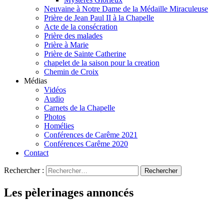
Neuvaine à Notre Dame de la Médaille Miraculeuse
Prière de Jean Paul II à la Chapelle
Acte de la consécration
Prière des malades
Prière à Marie
Prière de Sainte Catherine
chapelet de la saison pour la creation
Chemin de Croix
Médias
Vidéos
Audio
Carnets de la Chapelle
Photos
Homélies
Conférences de Carême 2021
Conférences Carême 2020
Contact
Rechercher :
Les pèlerinages annoncés