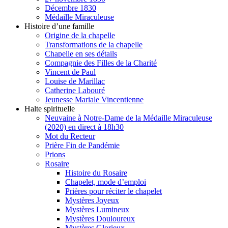
Décembre 1830
Médaille Miraculeuse
Histoire d’une famille
Origine de la chapelle
Transformations de la chapelle
Chapelle en ses détails
Compagnie des Filles de la Charité
Vincent de Paul
Louise de Marillac
Catherine Labouré
Jeunesse Mariale Vincentienne
Halte spirituelle
Neuvaine à Notre-Dame de la Médaille Miraculeuse
(2020) en direct à 18h30
Mot du Recteur
Prière Fin de Pandémie
Prions
Rosaire
Histoire du Rosaire
Chapelet, mode d’emploi
Prières pour réciter le chapelet
Mystères Joyeux
Mystères Lumineux
Mystères Douloureux
Mystères Glorieux