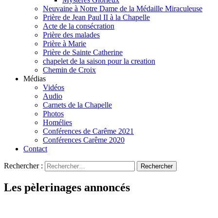
Neuvaine à Notre Dame de la Médaille Miraculeuse
Prière de Jean Paul II à la Chapelle
Acte de la consécration
Prière des malades
Prière à Marie
Prière de Sainte Catherine
chapelet de la saison pour la creation
Chemin de Croix
Médias
Vidéos
Audio
Carnets de la Chapelle
Photos
Homélies
Conférences de Carême 2021
Conférences Carême 2020
Contact
Rechercher :
Les pèlerinages annoncés