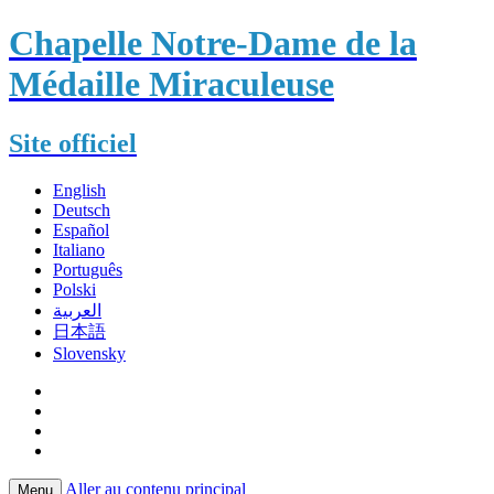
Chapelle Notre-Dame de la
Médaille Miraculeuse
Site officiel
English
Deutsch
Español
Italiano
Português
Polski
العربية
日本語
Slovensky
Aller au contenu principal
Menu