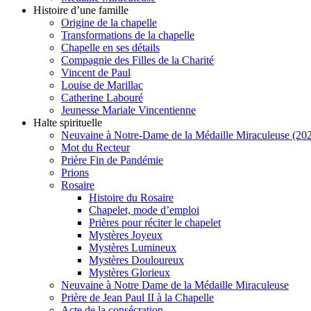
Histoire d’une famille
Origine de la chapelle
Transformations de la chapelle
Chapelle en ses détails
Compagnie des Filles de la Charité
Vincent de Paul
Louise de Marillac
Catherine Labouré
Jeunesse Mariale Vincentienne
Halte spirituelle
Neuvaine à Notre-Dame de la Médaille Miraculeuse (202
Mot du Recteur
Prière Fin de Pandémie
Prions
Rosaire
Histoire du Rosaire
Chapelet, mode d’emploi
Prières pour réciter le chapelet
Mystères Joyeux
Mystères Lumineux
Mystères Douloureux
Mystères Glorieux
Neuvaine à Notre Dame de la Médaille Miraculeuse
Prière de Jean Paul II à la Chapelle
Acte de la consécration