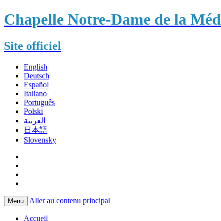
Chapelle Notre-Dame de la Méda
Site officiel
English
Deutsch
Español
Italiano
Português
Polski
العربية
日本語
Slovensky
Aller au contenu principal
Menu
Accueil