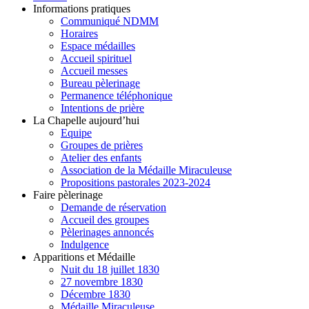
Informations pratiques
Communiqué NDMM
Horaires
Espace médailles
Accueil spirituel
Accueil messes
Bureau pèlerinage
Permanence téléphonique
Intentions de prière
La Chapelle aujourd’hui
Equipe
Groupes de prières
Atelier des enfants
Association de la Médaille Miraculeuse
Propositions pastorales 2023-2024
Faire pèlerinage
Demande de réservation
Accueil des groupes
Pèlerinages annoncés
Indulgence
Apparitions et Médaille
Nuit du 18 juillet 1830
27 novembre 1830
Décembre 1830
Médaille Miraculeuse