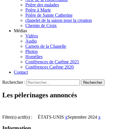
Prière des malades
Prière à Marie
Prière de Sainte Catherine
chapelet de la saison pour la creation
Chemin de Croix
Médias
Vidéos
Audio
Carnets de la Chapelle
Photos
Homélies
Conférences de Carême 2021
Conférences Carême 2020
Contact
Rechercher :
Les pèlerinages annoncés
Filtre(s) actif(s) :
ÉTATS-UNIS
x
Septembre 2024
x
Information