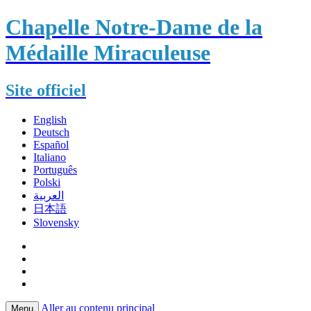
Chapelle Notre-Dame de la
Médaille Miraculeuse
Site officiel
English
Deutsch
Español
Italiano
Português
Polski
العربية
日本語
Slovensky
Aller au contenu principal
Menu