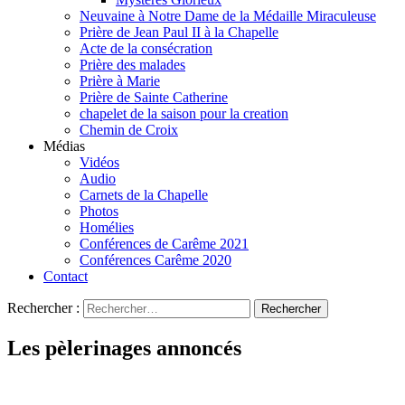
Neuvaine à Notre Dame de la Médaille Miraculeuse
Prière de Jean Paul II à la Chapelle
Acte de la consécration
Prière des malades
Prière à Marie
Prière de Sainte Catherine
chapelet de la saison pour la creation
Chemin de Croix
Médias
Vidéos
Audio
Carnets de la Chapelle
Photos
Homélies
Conférences de Carême 2021
Conférences Carême 2020
Contact
Rechercher :
Les pèlerinages annoncés