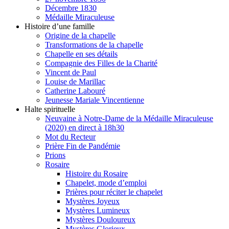
Décembre 1830
Médaille Miraculeuse
Histoire d’une famille
Origine de la chapelle
Transformations de la chapelle
Chapelle en ses détails
Compagnie des Filles de la Charité
Vincent de Paul
Louise de Marillac
Catherine Labouré
Jeunesse Mariale Vincentienne
Halte spirituelle
Neuvaine à Notre-Dame de la Médaille Miraculeuse
(2020) en direct à 18h30
Mot du Recteur
Prière Fin de Pandémie
Prions
Rosaire
Histoire du Rosaire
Chapelet, mode d’emploi
Prières pour réciter le chapelet
Mystères Joyeux
Mystères Lumineux
Mystères Douloureux
Mystères Glorieux