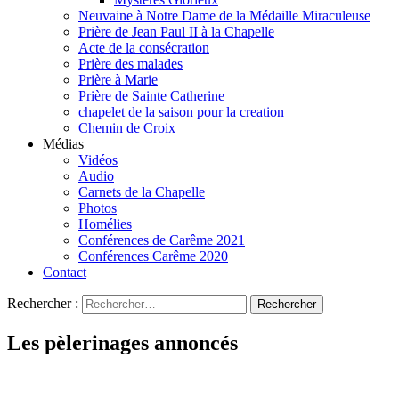
Neuvaine à Notre Dame de la Médaille Miraculeuse
Prière de Jean Paul II à la Chapelle
Acte de la consécration
Prière des malades
Prière à Marie
Prière de Sainte Catherine
chapelet de la saison pour la creation
Chemin de Croix
Médias
Vidéos
Audio
Carnets de la Chapelle
Photos
Homélies
Conférences de Carême 2021
Conférences Carême 2020
Contact
Rechercher :
Les pèlerinages annoncés