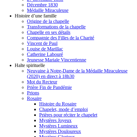
Décembre 1830
Médaille Miraculeuse
Histoire d’une famille
Origine de la chapelle
Transformations de la chapelle
Chapelle en ses détails
Compagnie des Filles de la Charité
Vincent de Paul
Louise de Marillac
Catherine Labouré
Jeunesse Mariale Vincentienne
Halte spirituelle
Neuvaine à Notre-Dame de la Médaille Miraculeuse
(2020) en direct à 18h30
Mot du Recteur
Prière Fin de Pandémie
Prions
Rosaire
Histoire du Rosaire
Chapelet, mode d’emploi
Prières pour réciter le chapelet
Mystères Joyeux
Mystères Lumineux
Mystères Douloureux
Mystères Glorieux