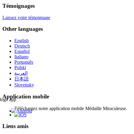
Témoignages
Laissez votre témoignage
Other languages
English
Deutsch
Español
Italiano
Português
Polski
العربية
日本語
Slovensky
Application mobile
Téléchargez notre application mobile Médaille Miraculeuse.
Liens amis