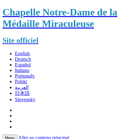
Chapelle Notre-Dame de la
Médaille Miraculeuse
Site officiel
English
Deutsch
Español
Italiano
Português
Polski
العربية
日本語
Slovensky
Aller au contenu principal
Menu