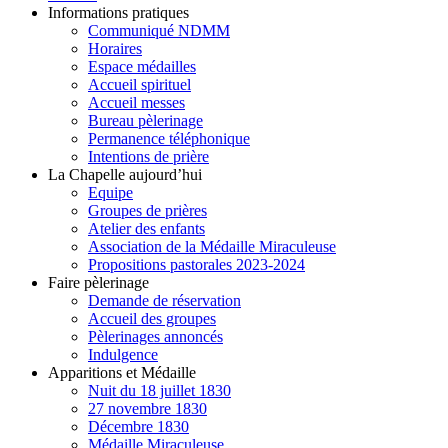
Informations pratiques
Communiqué NDMM
Horaires
Espace médailles
Accueil spirituel
Accueil messes
Bureau pèlerinage
Permanence téléphonique
Intentions de prière
La Chapelle aujourd’hui
Equipe
Groupes de prières
Atelier des enfants
Association de la Médaille Miraculeuse
Propositions pastorales 2023-2024
Faire pèlerinage
Demande de réservation
Accueil des groupes
Pèlerinages annoncés
Indulgence
Apparitions et Médaille
Nuit du 18 juillet 1830
27 novembre 1830
Décembre 1830
Médaille Miraculeuse