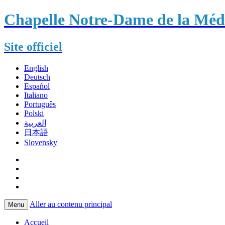
Chapelle Notre-Dame de la Méda
Site officiel
English
Deutsch
Español
Italiano
Português
Polski
العربية
日本語
Slovensky
Aller au contenu principal
Menu
Accueil