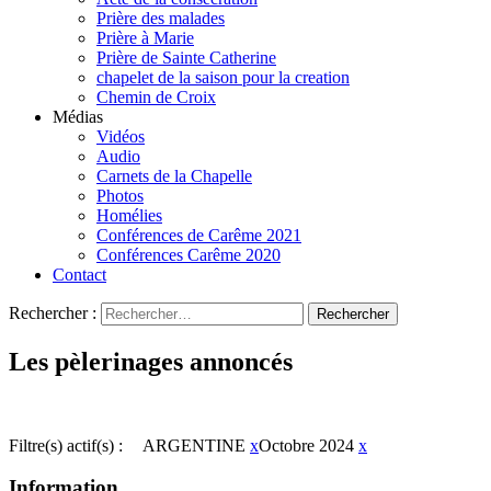
Prière des malades
Prière à Marie
Prière de Sainte Catherine
chapelet de la saison pour la creation
Chemin de Croix
Médias
Vidéos
Audio
Carnets de la Chapelle
Photos
Homélies
Conférences de Carême 2021
Conférences Carême 2020
Contact
Rechercher :
Les pèlerinages annoncés
Filtre(s) actif(s) :
ARGENTINE
x
Octobre 2024
x
Information