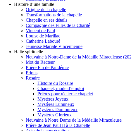
Histoire d’une famille
Origine de la chapelle
Transformations de la chapelle
Chapelle en ses détails
Compagnie des Filles de la Charité
Vincent de Paul
Louise de Marillac
Catherine Labouré
Jeunesse Mariale Vincentienne
Halte spirituelle
Neuvaine à Notre-Dame de la Médaille Miraculeuse (202
Mot du Recteur
Prière Fin de Pandémie
Prions
Rosaire
Histoire du Rosaire
Chapelet, mode d’emploi
Prières pour réciter le chapelet
Mystères Joyeux
Mystères Lumineux
Mystères Douloureux
Mystères Glorieux
Neuvaine à Notre Dame de la Médaille Miraculeuse
Prière de Jean Paul II à la Chapelle
Acte de la consécration