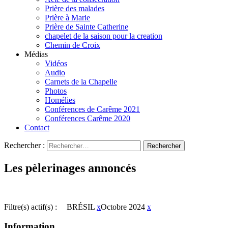
Prière des malades
Prière à Marie
Prière de Sainte Catherine
chapelet de la saison pour la creation
Chemin de Croix
Médias
Vidéos
Audio
Carnets de la Chapelle
Photos
Homélies
Conférences de Carême 2021
Conférences Carême 2020
Contact
Rechercher :
Les pèlerinages annoncés
Filtre(s) actif(s) :
BRÉSIL
x
Octobre 2024
x
Information