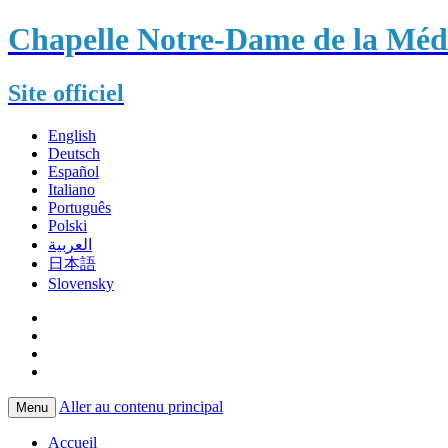
Chapelle Notre-Dame de la Méda
Site officiel
English
Deutsch
Español
Italiano
Português
Polski
العربية
日本語
Slovensky
Aller au contenu principal
Menu
Accueil