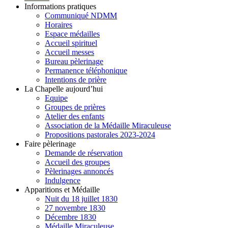
Informations pratiques
Communiqué NDMM
Horaires
Espace médailles
Accueil spirituel
Accueil messes
Bureau pèlerinage
Permanence téléphonique
Intentions de prière
La Chapelle aujourd’hui
Equipe
Groupes de prières
Atelier des enfants
Association de la Médaille Miraculeuse
Propositions pastorales 2023-2024
Faire pèlerinage
Demande de réservation
Accueil des groupes
Pèlerinages annoncés
Indulgence
Apparitions et Médaille
Nuit du 18 juillet 1830
27 novembre 1830
Décembre 1830
Médaille Miraculeuse