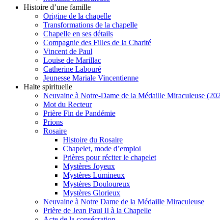
Histoire d’une famille
Origine de la chapelle
Transformations de la chapelle
Chapelle en ses détails
Compagnie des Filles de la Charité
Vincent de Paul
Louise de Marillac
Catherine Labouré
Jeunesse Mariale Vincentienne
Halte spirituelle
Neuvaine à Notre-Dame de la Médaille Miraculeuse (202
Mot du Recteur
Prière Fin de Pandémie
Prions
Rosaire
Histoire du Rosaire
Chapelet, mode d’emploi
Prières pour réciter le chapelet
Mystères Joyeux
Mystères Lumineux
Mystères Douloureux
Mystères Glorieux
Neuvaine à Notre Dame de la Médaille Miraculeuse
Prière de Jean Paul II à la Chapelle
Acte de la consécration