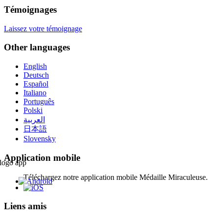
Témoignages
Laissez votre témoignage
Other languages
English
Deutsch
Español
Italiano
Português
Polski
العربية
日本語
Slovensky
Application mobile
Téléchargez notre application mobile Médaille Miraculeuse.
Liens amis