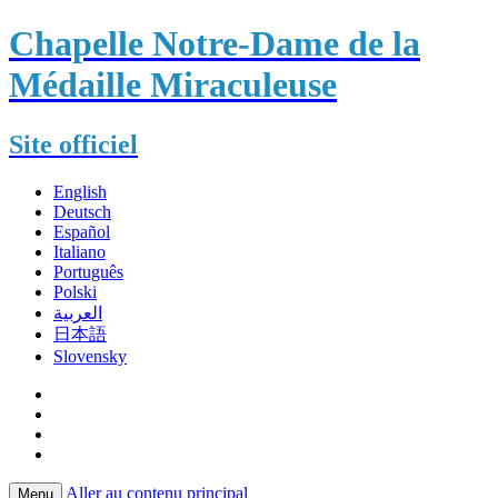
Chapelle Notre-Dame de la
Médaille Miraculeuse
Site officiel
English
Deutsch
Español
Italiano
Português
Polski
العربية
日本語
Slovensky
Aller au contenu principal
Menu