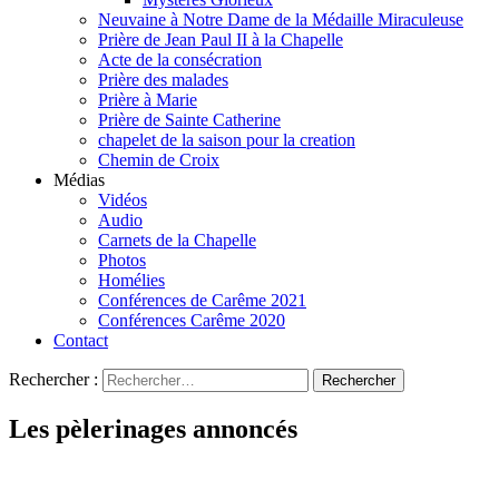
Neuvaine à Notre Dame de la Médaille Miraculeuse
Prière de Jean Paul II à la Chapelle
Acte de la consécration
Prière des malades
Prière à Marie
Prière de Sainte Catherine
chapelet de la saison pour la creation
Chemin de Croix
Médias
Vidéos
Audio
Carnets de la Chapelle
Photos
Homélies
Conférences de Carême 2021
Conférences Carême 2020
Contact
Rechercher :
Les pèlerinages annoncés