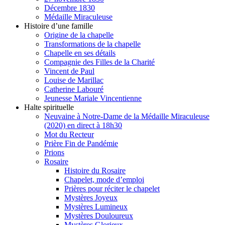
Décembre 1830
Médaille Miraculeuse
Histoire d’une famille
Origine de la chapelle
Transformations de la chapelle
Chapelle en ses détails
Compagnie des Filles de la Charité
Vincent de Paul
Louise de Marillac
Catherine Labouré
Jeunesse Mariale Vincentienne
Halte spirituelle
Neuvaine à Notre-Dame de la Médaille Miraculeuse
(2020) en direct à 18h30
Mot du Recteur
Prière Fin de Pandémie
Prions
Rosaire
Histoire du Rosaire
Chapelet, mode d’emploi
Prières pour réciter le chapelet
Mystères Joyeux
Mystères Lumineux
Mystères Douloureux
Mystères Glorieux