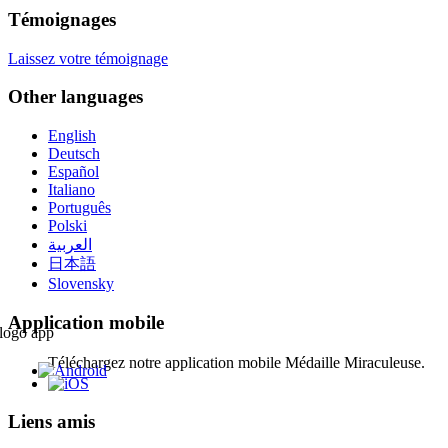
Témoignages
Laissez votre témoignage
Other languages
English
Deutsch
Español
Italiano
Português
Polski
العربية
日本語
Slovensky
Application mobile
Téléchargez notre application mobile Médaille Miraculeuse.
Liens amis