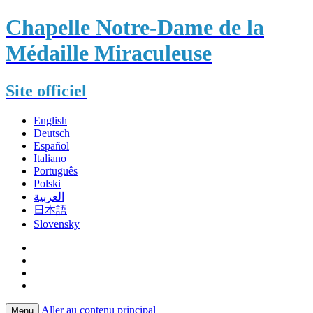
Chapelle Notre-Dame de la
Médaille Miraculeuse
Site officiel
English
Deutsch
Español
Italiano
Português
Polski
العربية
日本語
Slovensky
Aller au contenu principal
Menu