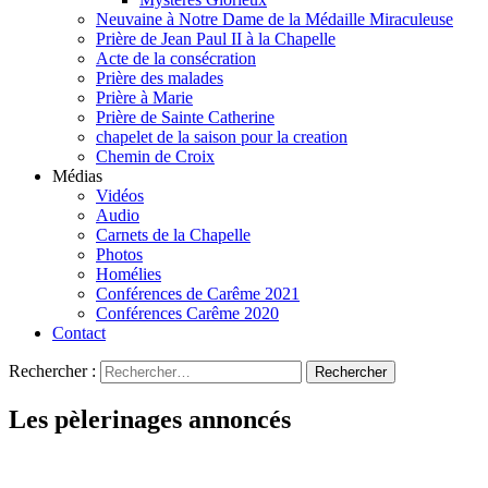
Neuvaine à Notre Dame de la Médaille Miraculeuse
Prière de Jean Paul II à la Chapelle
Acte de la consécration
Prière des malades
Prière à Marie
Prière de Sainte Catherine
chapelet de la saison pour la creation
Chemin de Croix
Médias
Vidéos
Audio
Carnets de la Chapelle
Photos
Homélies
Conférences de Carême 2021
Conférences Carême 2020
Contact
Rechercher :
Les pèlerinages annoncés