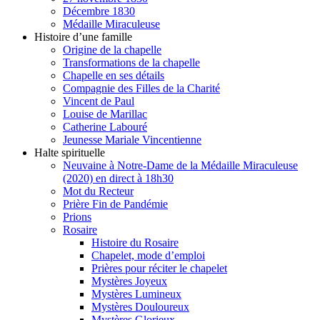
Décembre 1830
Médaille Miraculeuse
Histoire d’une famille
Origine de la chapelle
Transformations de la chapelle
Chapelle en ses détails
Compagnie des Filles de la Charité
Vincent de Paul
Louise de Marillac
Catherine Labouré
Jeunesse Mariale Vincentienne
Halte spirituelle
Neuvaine à Notre-Dame de la Médaille Miraculeuse
(2020) en direct à 18h30
Mot du Recteur
Prière Fin de Pandémie
Prions
Rosaire
Histoire du Rosaire
Chapelet, mode d’emploi
Prières pour réciter le chapelet
Mystères Joyeux
Mystères Lumineux
Mystères Douloureux
Mystères Glorieux