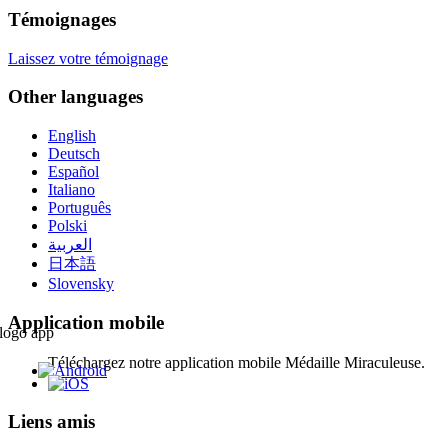
Témoignages
Laissez votre témoignage
Other languages
English
Deutsch
Español
Italiano
Português
Polski
العربية
日本語
Slovensky
Application mobile
Téléchargez notre application mobile Médaille Miraculeuse.
Liens amis