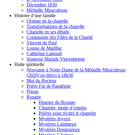
Décembre 1830
Médaille Miraculeuse
Histoire d’une famille
Origine de la chapelle
Transformations de la chapelle
Chapelle en ses détails
Compagnie des Filles de la Charité
Vincent de Paul
Louise de Marillac
Catherine Labouré
Jeunesse Mariale Vincentienne
Halte spirituelle
Neuvaine à Notre-Dame de la Médaille Miraculeuse
(2020) en direct à 18h30
Mot du Recteur
Prière Fin de Pandémie
Prions
Rosaire
Histoire du Rosaire
Chapelet, mode d’emploi
Prières pour réciter le chapelet
Mystères Joyeux
Mystères Lumineux
Mystères Douloureux
Mystères Glorieux