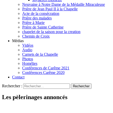
Neuvaine à Notre Dame de la Médaille Miraculeuse
Prière de Jean Paul II à la Chapelle
Acte de la consécration
Prière des malades
Prière à Marie
Prière de Sainte Catherine
chapelet de la saison pour la creation
Chemin de Croix
Médias
Vidéos
Audio
Carnets de la Chapelle
Photos
Homélies
Conférences de Carême 2021
Conférences Carême 2020
Contact
Rechercher :
Les pèlerinages annoncés