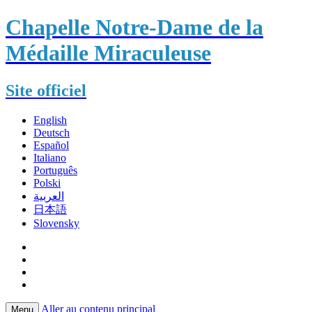
Chapelle Notre-Dame de la
Médaille Miraculeuse
Site officiel
English
Deutsch
Español
Italiano
Português
Polski
العربية
日本語
Slovensky
Aller au contenu principal
Menu