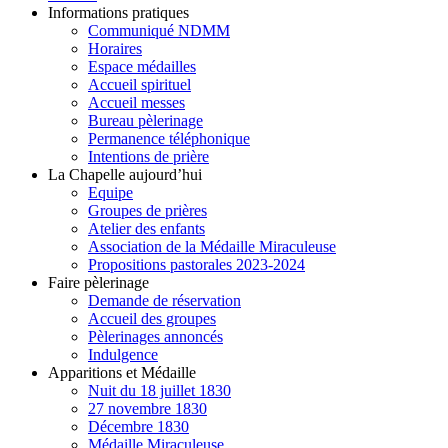
Informations pratiques
Communiqué NDMM
Horaires
Espace médailles
Accueil spirituel
Accueil messes
Bureau pèlerinage
Permanence téléphonique
Intentions de prière
La Chapelle aujourd’hui
Equipe
Groupes de prières
Atelier des enfants
Association de la Médaille Miraculeuse
Propositions pastorales 2023-2024
Faire pèlerinage
Demande de réservation
Accueil des groupes
Pèlerinages annoncés
Indulgence
Apparitions et Médaille
Nuit du 18 juillet 1830
27 novembre 1830
Décembre 1830
Médaille Miraculeuse