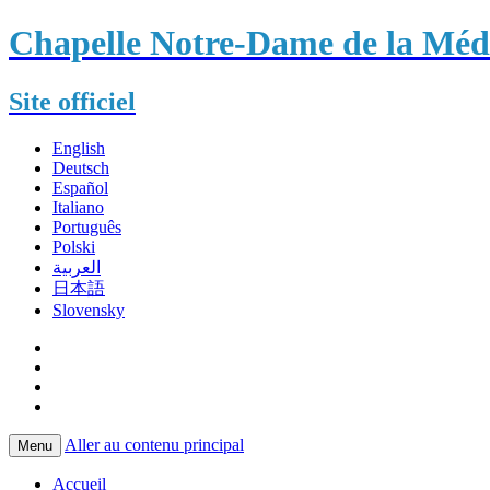
Chapelle Notre-Dame de la Méda
Site officiel
English
Deutsch
Español
Italiano
Português
Polski
العربية
日本語
Slovensky
Aller au contenu principal
Menu
Accueil