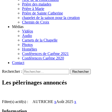
Prière des malades
Prière à Marie
Prière de Sainte Catherine
chapelet de la saison pour la creation
Chemin de Croix
Médias
Vidéos
Audio
Carnets de la Chapelle
Photos
Homélies
Conférences de Carême 2021
Conférences Carême 2020
Contact
Rechercher :
Les pèlerinages annoncés
Filtre(s) actif(s) :
AUTRICHE
x
Août 2025
x
Information