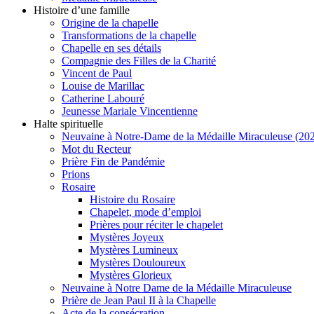
Histoire d’une famille
Origine de la chapelle
Transformations de la chapelle
Chapelle en ses détails
Compagnie des Filles de la Charité
Vincent de Paul
Louise de Marillac
Catherine Labouré
Jeunesse Mariale Vincentienne
Halte spirituelle
Neuvaine à Notre-Dame de la Médaille Miraculeuse (202
Mot du Recteur
Prière Fin de Pandémie
Prions
Rosaire
Histoire du Rosaire
Chapelet, mode d’emploi
Prières pour réciter le chapelet
Mystères Joyeux
Mystères Lumineux
Mystères Douloureux
Mystères Glorieux
Neuvaine à Notre Dame de la Médaille Miraculeuse
Prière de Jean Paul II à la Chapelle
Acte de la consécration