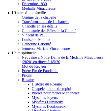
Décembre 1830
Médaille Miraculeuse
Histoire d’une famille
Origine de la chapelle
Transformations de la chapelle
Chapelle en ses détails
Compagnie des Filles de la Charité
Vincent de Paul
Louise de Marillac
Catherine Labouré
Jeunesse Mariale Vincentienne
Halte spirituelle
Neuvaine à Notre-Dame de la Médaille Miraculeuse
(2020) en direct à 18h30
Mot du Recteur
Prière Fin de Pandémie
Prions
Rosaire
Histoire du Rosaire
Chapelet, mode d’emploi
Prières pour réciter le chapelet
Mystères Joyeux
Mystères Lumineux
Mystères Douloureux
Mystères Glorieux