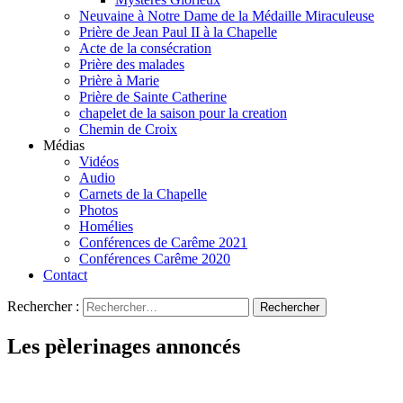
Neuvaine à Notre Dame de la Médaille Miraculeuse
Prière de Jean Paul II à la Chapelle
Acte de la consécration
Prière des malades
Prière à Marie
Prière de Sainte Catherine
chapelet de la saison pour la creation
Chemin de Croix
Médias
Vidéos
Audio
Carnets de la Chapelle
Photos
Homélies
Conférences de Carême 2021
Conférences Carême 2020
Contact
Rechercher :
Les pèlerinages annoncés