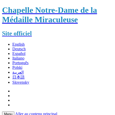
Chapelle Notre-Dame de la
Médaille Miraculeuse
Site officiel
English
Deutsch
Español
Italiano
Português
Polski
العربية
日本語
Slovensky
Aller au contenu principal
Menu