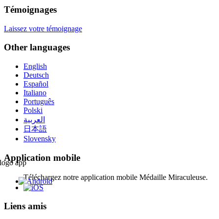
Témoignages
Laissez votre témoignage
Other languages
English
Deutsch
Español
Italiano
Português
Polski
العربية
日本語
Slovensky
Application mobile
Téléchargez notre application mobile Médaille Miraculeuse.
Liens amis