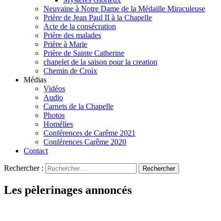
Neuvaine à Notre Dame de la Médaille Miraculeuse
Prière de Jean Paul II à la Chapelle
Acte de la consécration
Prière des malades
Prière à Marie
Prière de Sainte Catherine
chapelet de la saison pour la creation
Chemin de Croix
Médias
Vidéos
Audio
Carnets de la Chapelle
Photos
Homélies
Conférences de Carême 2021
Conférences Carême 2020
Contact
Rechercher :
Les pèlerinages annoncés