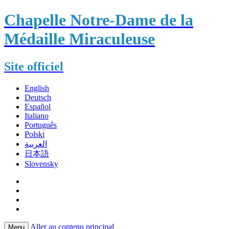
Chapelle Notre-Dame de la
Médaille Miraculeuse
Site officiel
English
Deutsch
Español
Italiano
Português
Polski
العربية
日本語
Slovensky
Aller au contenu principal
Menu