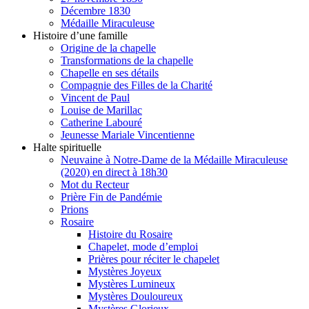
Décembre 1830
Médaille Miraculeuse
Histoire d’une famille
Origine de la chapelle
Transformations de la chapelle
Chapelle en ses détails
Compagnie des Filles de la Charité
Vincent de Paul
Louise de Marillac
Catherine Labouré
Jeunesse Mariale Vincentienne
Halte spirituelle
Neuvaine à Notre-Dame de la Médaille Miraculeuse
(2020) en direct à 18h30
Mot du Recteur
Prière Fin de Pandémie
Prions
Rosaire
Histoire du Rosaire
Chapelet, mode d’emploi
Prières pour réciter le chapelet
Mystères Joyeux
Mystères Lumineux
Mystères Douloureux
Mystères Glorieux