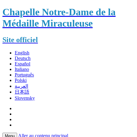
Chapelle Notre-Dame de la
Médaille Miraculeuse
Site officiel
English
Deutsch
Español
Italiano
Português
Polski
العربية
日本語
Slovensky
Aller au contenu principal
Menu