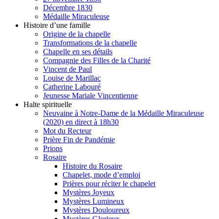
Décembre 1830
Médaille Miraculeuse
Histoire d’une famille
Origine de la chapelle
Transformations de la chapelle
Chapelle en ses détails
Compagnie des Filles de la Charité
Vincent de Paul
Louise de Marillac
Catherine Labouré
Jeunesse Mariale Vincentienne
Halte spirituelle
Neuvaine à Notre-Dame de la Médaille Miraculeuse
(2020) en direct à 18h30
Mot du Recteur
Prière Fin de Pandémie
Prions
Rosaire
Histoire du Rosaire
Chapelet, mode d’emploi
Prières pour réciter le chapelet
Mystères Joyeux
Mystères Lumineux
Mystères Douloureux
Mystères Glorieux