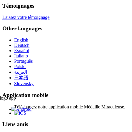
Témoignages
Laissez votre témoignage
Other languages
English
Deutsch
Español
Italiano
Português
Polski
العربية
日本語
Slovensky
Application mobile
Téléchargez notre application mobile Médaille Miraculeuse.
Liens amis