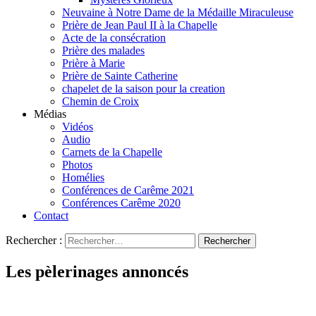
Neuvaine à Notre Dame de la Médaille Miraculeuse
Prière de Jean Paul II à la Chapelle
Acte de la consécration
Prière des malades
Prière à Marie
Prière de Sainte Catherine
chapelet de la saison pour la creation
Chemin de Croix
Médias
Vidéos
Audio
Carnets de la Chapelle
Photos
Homélies
Conférences de Carême 2021
Conférences Carême 2020
Contact
Rechercher :
Les pèlerinages annoncés