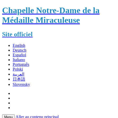
Chapelle Notre-Dame de la
Médaille Miraculeuse
Site officiel
English
Deutsch
Español
Italiano
Português
Polski
العربية
日本語
Slovensky
Aller au contenu principal
Menu