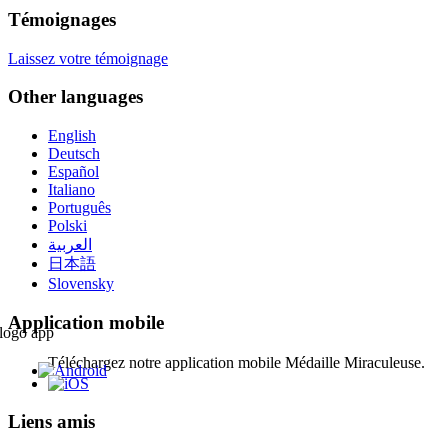
Témoignages
Laissez votre témoignage
Other languages
English
Deutsch
Español
Italiano
Português
Polski
العربية
日本語
Slovensky
Application mobile
Téléchargez notre application mobile Médaille Miraculeuse.
Liens amis