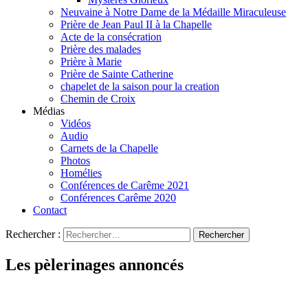
Neuvaine à Notre Dame de la Médaille Miraculeuse
Prière de Jean Paul II à la Chapelle
Acte de la consécration
Prière des malades
Prière à Marie
Prière de Sainte Catherine
chapelet de la saison pour la creation
Chemin de Croix
Médias
Vidéos
Audio
Carnets de la Chapelle
Photos
Homélies
Conférences de Carême 2021
Conférences Carême 2020
Contact
Rechercher :
Les pèlerinages annoncés