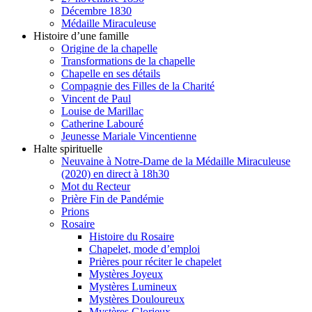
Décembre 1830
Médaille Miraculeuse
Histoire d’une famille
Origine de la chapelle
Transformations de la chapelle
Chapelle en ses détails
Compagnie des Filles de la Charité
Vincent de Paul
Louise de Marillac
Catherine Labouré
Jeunesse Mariale Vincentienne
Halte spirituelle
Neuvaine à Notre-Dame de la Médaille Miraculeuse
(2020) en direct à 18h30
Mot du Recteur
Prière Fin de Pandémie
Prions
Rosaire
Histoire du Rosaire
Chapelet, mode d’emploi
Prières pour réciter le chapelet
Mystères Joyeux
Mystères Lumineux
Mystères Douloureux
Mystères Glorieux