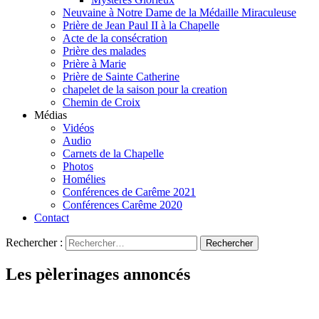
Neuvaine à Notre Dame de la Médaille Miraculeuse
Prière de Jean Paul II à la Chapelle
Acte de la consécration
Prière des malades
Prière à Marie
Prière de Sainte Catherine
chapelet de la saison pour la creation
Chemin de Croix
Médias
Vidéos
Audio
Carnets de la Chapelle
Photos
Homélies
Conférences de Carême 2021
Conférences Carême 2020
Contact
Rechercher :
Les pèlerinages annoncés