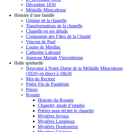
Décembre 1830
Médaille Miraculeuse
Histoire d’une famille
Origine de la chapelle
Transformations de la chapelle
Chapelle en ses détails
Compagnie des Filles de la Charité
Vincent de Paul
Louise de Marillac
Catherine Labouré
Jeunesse Mariale Vincentienne
Halte spirituelle
Neuvaine à Notre-Dame de la Médaille Miraculeuse
(2020) en direct à 18h30
Mot du Recteur
Prière Fin de Pandémie
Prions
Rosaire
Histoire du Rosaire
Chapelet, mode d’emploi
Prières pour réciter le chapelet
Mystères Joyeux
Mystères Lumineux
Mystères Douloureux
Mystères Glorieux