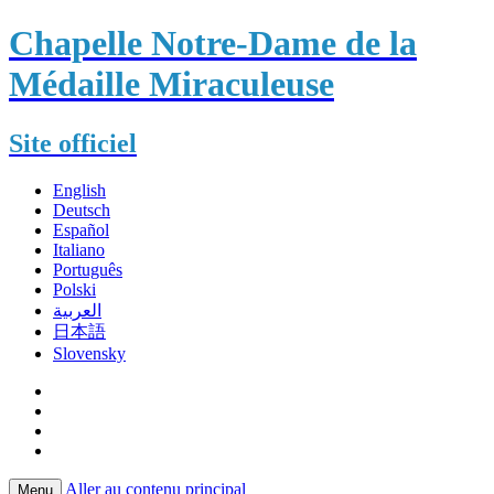
Chapelle Notre-Dame de la
Médaille Miraculeuse
Site officiel
English
Deutsch
Español
Italiano
Português
Polski
العربية
日本語
Slovensky
Aller au contenu principal
Menu