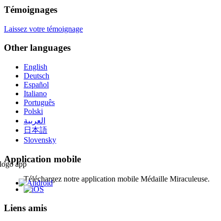
Témoignages
Laissez votre témoignage
Other languages
English
Deutsch
Español
Italiano
Português
Polski
العربية
日本語
Slovensky
Application mobile
Téléchargez notre application mobile Médaille Miraculeuse.
Liens amis