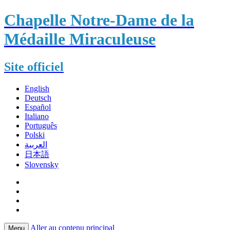
Chapelle Notre-Dame de la
Médaille Miraculeuse
Site officiel
English
Deutsch
Español
Italiano
Português
Polski
العربية
日本語
Slovensky
Aller au contenu principal
Menu