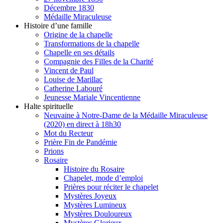
Décembre 1830
Médaille Miraculeuse
Histoire d’une famille
Origine de la chapelle
Transformations de la chapelle
Chapelle en ses détails
Compagnie des Filles de la Charité
Vincent de Paul
Louise de Marillac
Catherine Labouré
Jeunesse Mariale Vincentienne
Halte spirituelle
Neuvaine à Notre-Dame de la Médaille Miraculeuse
(2020) en direct à 18h30
Mot du Recteur
Prière Fin de Pandémie
Prions
Rosaire
Histoire du Rosaire
Chapelet, mode d’emploi
Prières pour réciter le chapelet
Mystères Joyeux
Mystères Lumineux
Mystères Douloureux
Mystères Glorieux