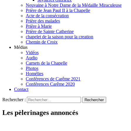
Neuvaine à Notre Dame de la Médaille Miraculeuse
Prière de Jean Paul II à la Chapelle
Acte de la consécration
Prière des malades
Prière à Marie
Prière de Sainte Catherine
chapelet de la saison pour la creation
Chemin de Croix
Médias
Vidéos
Audio
Carnets de la Chapelle
Photos
Homélies
Conférences de Carême 2021
Conférences Carême 2020
Contact
Rechercher :
Les pèlerinages annoncés