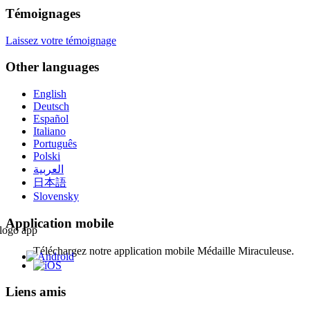
Témoignages
Laissez votre témoignage
Other languages
English
Deutsch
Español
Italiano
Português
Polski
العربية
日本語
Slovensky
Application mobile
Téléchargez notre application mobile Médaille Miraculeuse.
Liens amis