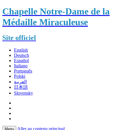
Chapelle Notre-Dame de la
Médaille Miraculeuse
Site officiel
English
Deutsch
Español
Italiano
Português
Polski
العربية
日本語
Slovensky
Aller au contenu principal
Menu