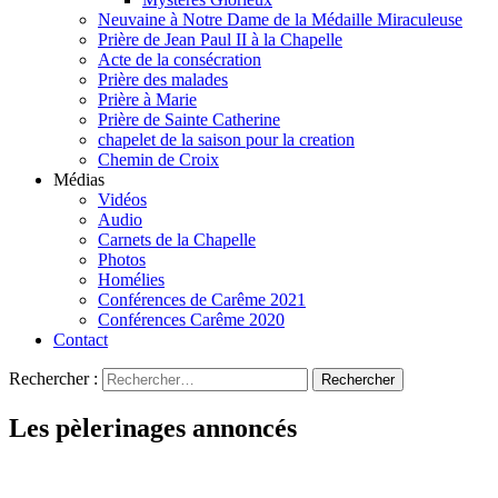
Neuvaine à Notre Dame de la Médaille Miraculeuse
Prière de Jean Paul II à la Chapelle
Acte de la consécration
Prière des malades
Prière à Marie
Prière de Sainte Catherine
chapelet de la saison pour la creation
Chemin de Croix
Médias
Vidéos
Audio
Carnets de la Chapelle
Photos
Homélies
Conférences de Carême 2021
Conférences Carême 2020
Contact
Rechercher :
Les pèlerinages annoncés