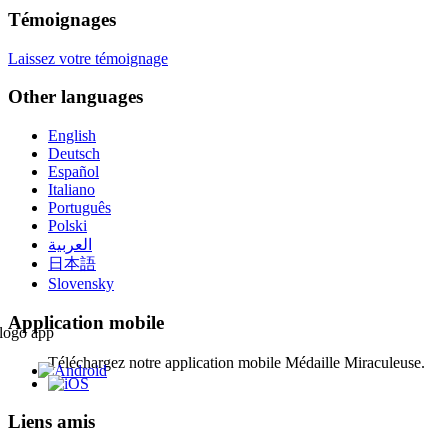
Témoignages
Laissez votre témoignage
Other languages
English
Deutsch
Español
Italiano
Português
Polski
العربية
日本語
Slovensky
Application mobile
Téléchargez notre application mobile Médaille Miraculeuse.
Liens amis