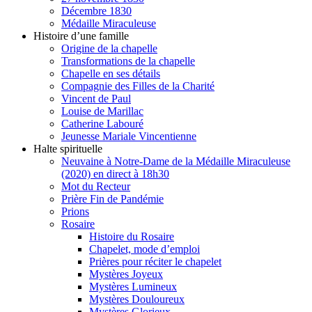
Décembre 1830
Médaille Miraculeuse
Histoire d’une famille
Origine de la chapelle
Transformations de la chapelle
Chapelle en ses détails
Compagnie des Filles de la Charité
Vincent de Paul
Louise de Marillac
Catherine Labouré
Jeunesse Mariale Vincentienne
Halte spirituelle
Neuvaine à Notre-Dame de la Médaille Miraculeuse
(2020) en direct à 18h30
Mot du Recteur
Prière Fin de Pandémie
Prions
Rosaire
Histoire du Rosaire
Chapelet, mode d’emploi
Prières pour réciter le chapelet
Mystères Joyeux
Mystères Lumineux
Mystères Douloureux
Mystères Glorieux