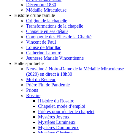
Décembre 1830
Médaille Miraculeuse
Histoire d’une famille
Origine de la chapelle
Transformations de la chapelle
Chapelle en ses détails
Compagnie des Filles de la Charité
Vincent de Paul
Louise de Marillac
Catherine Labouré
Jeunesse Mariale Vincentienne
Halte spirituelle
Neuvaine à Notre-Dame de la Médaille Miraculeuse
(2020) en direct à 18h30
Mot du Recteur
Prière Fin de Pandémie
Prions
Rosaire
Histoire du Rosaire
Chapelet, mode d’emploi
Prières pour réciter le chapelet
Mystères Joyeux
Mystères Lumineux
Mystères Douloureux
Mystères Glorieux