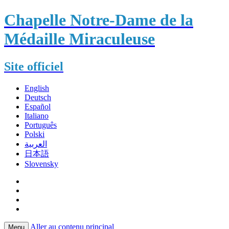
Chapelle Notre-Dame de la
Médaille Miraculeuse
Site officiel
English
Deutsch
Español
Italiano
Português
Polski
العربية
日本語
Slovensky
Aller au contenu principal
Menu