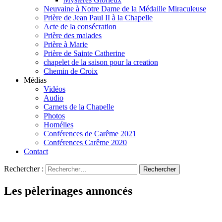
Neuvaine à Notre Dame de la Médaille Miraculeuse
Prière de Jean Paul II à la Chapelle
Acte de la consécration
Prière des malades
Prière à Marie
Prière de Sainte Catherine
chapelet de la saison pour la creation
Chemin de Croix
Médias
Vidéos
Audio
Carnets de la Chapelle
Photos
Homélies
Conférences de Carême 2021
Conférences Carême 2020
Contact
Rechercher :
Les pèlerinages annoncés