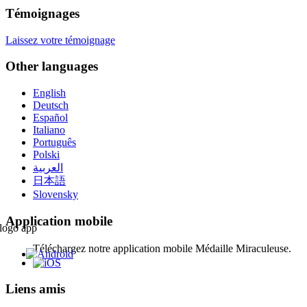
Témoignages
Laissez votre témoignage
Other languages
English
Deutsch
Español
Italiano
Português
Polski
العربية
日本語
Slovensky
Application mobile
Téléchargez notre application mobile Médaille Miraculeuse.
Liens amis