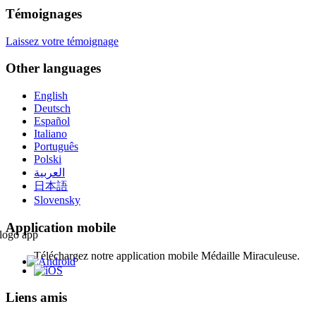
Témoignages
Laissez votre témoignage
Other languages
English
Deutsch
Español
Italiano
Português
Polski
العربية
日本語
Slovensky
Application mobile
Téléchargez notre application mobile Médaille Miraculeuse.
Liens amis