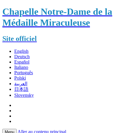
Chapelle Notre-Dame de la
Médaille Miraculeuse
Site officiel
English
Deutsch
Español
Italiano
Português
Polski
العربية
日本語
Slovensky
Aller au contenu principal
Menu