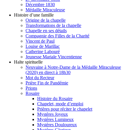
Décembre 1830
Médaille Miraculeuse
Histoire d’une famille
Origine de la chapelle
Transformations de la chapelle
Chapelle en ses détails
Compagnie des Filles de la Charité
Vincent de Paul
Louise de Marillac
Catherine Labouré
Jeunesse Mariale Vincentienne
Halte spirituelle
Neuvaine à Notre-Dame de la Médaille Miraculeuse
(2020) en direct à 18h30
Mot du Recteur
Prière Fin de Pandémie
Prions
Rosaire
Histoire du Rosaire
Chapelet, mode d’emploi
Prières pour réciter le chapelet
Mystères Joyeux
Mystères Lumineux
Mystères Douloureux
Mystères Glorieux