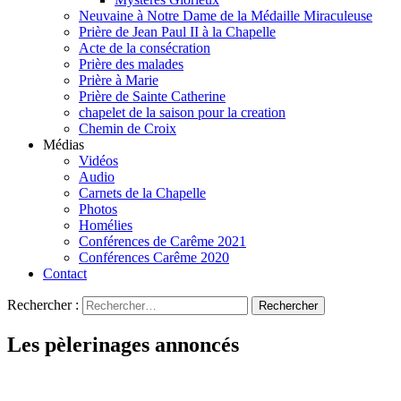
Neuvaine à Notre Dame de la Médaille Miraculeuse
Prière de Jean Paul II à la Chapelle
Acte de la consécration
Prière des malades
Prière à Marie
Prière de Sainte Catherine
chapelet de la saison pour la creation
Chemin de Croix
Médias
Vidéos
Audio
Carnets de la Chapelle
Photos
Homélies
Conférences de Carême 2021
Conférences Carême 2020
Contact
Rechercher :
Les pèlerinages annoncés