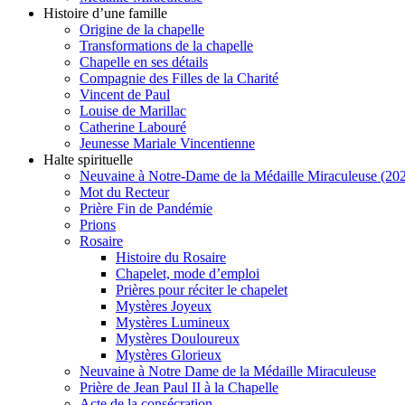
Histoire d’une famille
Origine de la chapelle
Transformations de la chapelle
Chapelle en ses détails
Compagnie des Filles de la Charité
Vincent de Paul
Louise de Marillac
Catherine Labouré
Jeunesse Mariale Vincentienne
Halte spirituelle
Neuvaine à Notre-Dame de la Médaille Miraculeuse (202
Mot du Recteur
Prière Fin de Pandémie
Prions
Rosaire
Histoire du Rosaire
Chapelet, mode d’emploi
Prières pour réciter le chapelet
Mystères Joyeux
Mystères Lumineux
Mystères Douloureux
Mystères Glorieux
Neuvaine à Notre Dame de la Médaille Miraculeuse
Prière de Jean Paul II à la Chapelle
Acte de la consécration