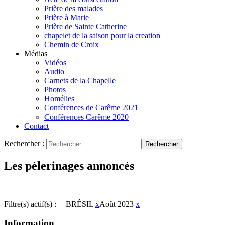
Prière des malades
Prière à Marie
Prière de Sainte Catherine
chapelet de la saison pour la creation
Chemin de Croix
Médias
Vidéos
Audio
Carnets de la Chapelle
Photos
Homélies
Conférences de Carême 2021
Conférences Carême 2020
Contact
Rechercher :
Les pèlerinages annoncés
Filtre(s) actif(s) :
BRÉSIL
x
Août 2023
x
Information