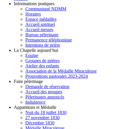
Informations pratiques
Communiqué NDMM
Horaires
Espace médailles
Accueil spirituel
Accueil messes
Bureau pèlerinage
Permanence téléphonique
Intentions de prière
La Chapelle aujourd’hui
Equipe
Groupes de prières
Atelier des enfants
Association de la Médaille Miraculeuse
Propositions pastorales 2023-2024
Faire pèlerinage
Demande de réservation
Accueil des groupes
Pèlerinages annoncés
Indulgence
Apparitions et Médaille
Nuit du 18 juillet 1830
27 novembre 1830
Décembre 1830
Médaille Miraculeuse