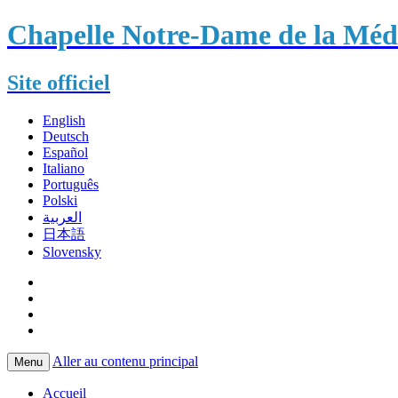
Chapelle Notre-Dame de la Méda
Site officiel
English
Deutsch
Español
Italiano
Português
Polski
العربية
日本語
Slovensky
Aller au contenu principal
Menu
Accueil