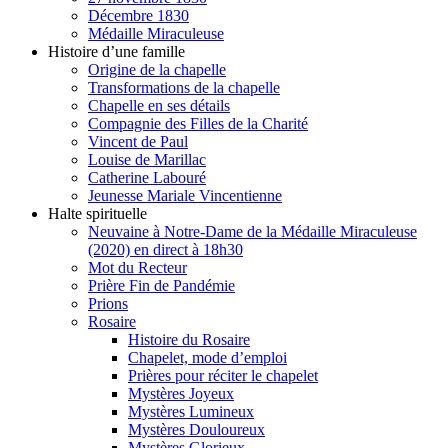
Décembre 1830
Médaille Miraculeuse
Histoire d’une famille
Origine de la chapelle
Transformations de la chapelle
Chapelle en ses détails
Compagnie des Filles de la Charité
Vincent de Paul
Louise de Marillac
Catherine Labouré
Jeunesse Mariale Vincentienne
Halte spirituelle
Neuvaine à Notre-Dame de la Médaille Miraculeuse
(2020) en direct à 18h30
Mot du Recteur
Prière Fin de Pandémie
Prions
Rosaire
Histoire du Rosaire
Chapelet, mode d’emploi
Prières pour réciter le chapelet
Mystères Joyeux
Mystères Lumineux
Mystères Douloureux
Mystères Glorieux