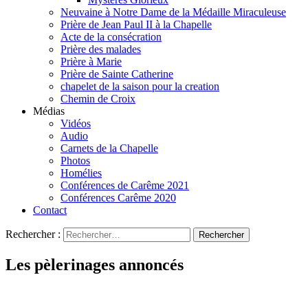
Neuvaine à Notre Dame de la Médaille Miraculeuse
Prière de Jean Paul II à la Chapelle
Acte de la consécration
Prière des malades
Prière à Marie
Prière de Sainte Catherine
chapelet de la saison pour la creation
Chemin de Croix
Médias
Vidéos
Audio
Carnets de la Chapelle
Photos
Homélies
Conférences de Carême 2021
Conférences Carême 2020
Contact
Rechercher :
Les pèlerinages annoncés