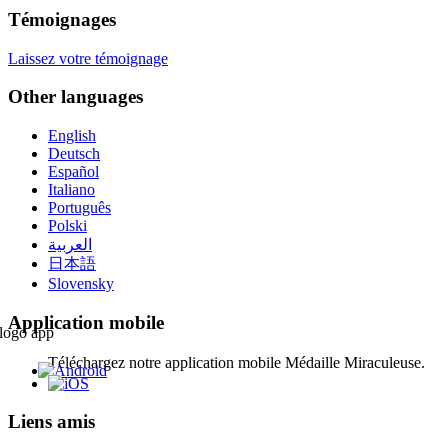
Témoignages
Laissez votre témoignage
Other languages
English
Deutsch
Español
Italiano
Português
Polski
العربية
日本語
Slovensky
Application mobile
Téléchargez notre application mobile Médaille Miraculeuse.
Liens amis