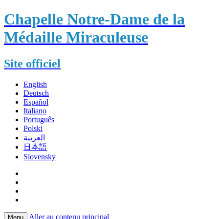
Chapelle Notre-Dame de la
Médaille Miraculeuse
Site officiel
English
Deutsch
Español
Italiano
Português
Polski
العربية
日本語
Slovensky
Aller au contenu principal
Menu