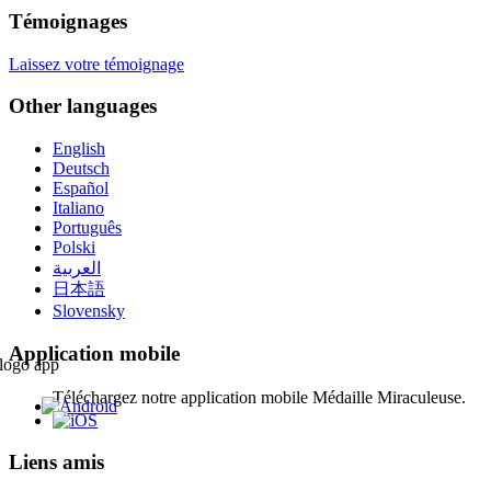
Témoignages
Laissez votre témoignage
Other languages
English
Deutsch
Español
Italiano
Português
Polski
العربية
日本語
Slovensky
Application mobile
Téléchargez notre application mobile Médaille Miraculeuse.
Liens amis