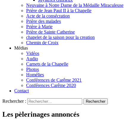
Neuvaine à Notre Dame de la Médaille Miraculeuse
Prière de Jean Paul II à la Chapelle
Acte de la consécration
Prière des malades
Prière à Marie
Prière de Sainte Catherine
chapelet de la saison pour la creation
Chemin de Croix
Médias
Vidéos
Audio
Carnets de la Chapelle
Photos
Homélies
Conférences de Carême 2021
Conférences Carême 2020
Contact
Rechercher :
Les pèlerinages annoncés