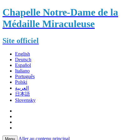
Chapelle Notre-Dame de la
Médaille Miraculeuse
Site officiel
English
Deutsch
Español
Italiano
Português
Polski
العربية
日本語
Slovensky
Aller au contenu principal
Menu