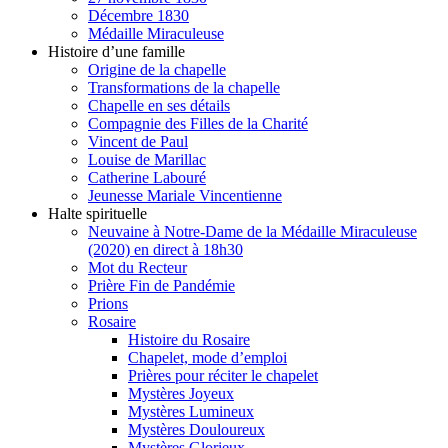
Décembre 1830
Médaille Miraculeuse
Histoire d’une famille
Origine de la chapelle
Transformations de la chapelle
Chapelle en ses détails
Compagnie des Filles de la Charité
Vincent de Paul
Louise de Marillac
Catherine Labouré
Jeunesse Mariale Vincentienne
Halte spirituelle
Neuvaine à Notre-Dame de la Médaille Miraculeuse
(2020) en direct à 18h30
Mot du Recteur
Prière Fin de Pandémie
Prions
Rosaire
Histoire du Rosaire
Chapelet, mode d’emploi
Prières pour réciter le chapelet
Mystères Joyeux
Mystères Lumineux
Mystères Douloureux
Mystères Glorieux