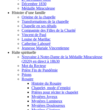
Décembre 1830
Médaille Miraculeuse
Histoire d’une famille
Origine de la chapelle
Transformations de la chapelle
Chapelle en ses détails
Compagnie des Filles de la Charité
Vincent de Paul
Louise de Marillac
Catherine Labouré
Jeunesse Mariale Vincentienne
Halte spirituelle
Neuvaine à Notre-Dame de la Médaille Miraculeuse
(2020) en direct à 18h30
Mot du Recteur
Prière Fin de Pandémie
Prions
Rosaire
Histoire du Rosaire
Chapelet, mode d’emploi
Prières pour réciter le chapelet
Mystères Joyeux
Mystères Lumineux
Mystères Douloureux
Mystères Glorieux