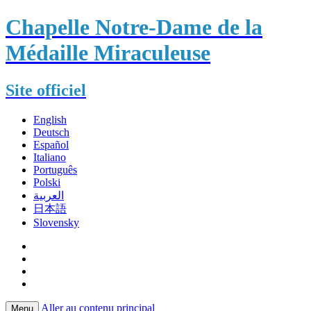
Chapelle Notre-Dame de la
Médaille Miraculeuse
Site officiel
English
Deutsch
Español
Italiano
Português
Polski
العربية
日本語
Slovensky
Aller au contenu principal
Menu