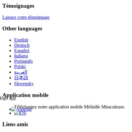
Témoignages
Laissez votre témoignage
Other languages
English
Deutsch
Español
Italiano
Português
Polski
العربية
日本語
Slovensky
Application mobile
Téléchargez notre application mobile Médaille Miraculeuse.
Liens amis