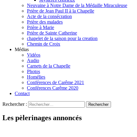
Neuvaine à Notre Dame de la Médaille Miraculeuse
Prière de Jean Paul II à la Chapelle
Acte de la consécration
Prière des malades
Prière à Marie
Prière de Sainte Catherine
chapelet de la saison pour la creation
Chemin de Croix
Médias
Vidéos
Audio
Carnets de la Chapelle
Photos
Homélies
Conférences de Carême 2021
Conférences Carême 2020
Contact
Rechercher :
Les pèlerinages annoncés