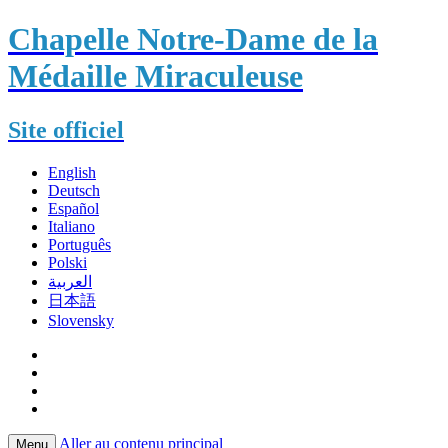
Chapelle Notre-Dame de la
Médaille Miraculeuse
Site officiel
English
Deutsch
Español
Italiano
Português
Polski
العربية
日本語
Slovensky
Aller au contenu principal
Menu