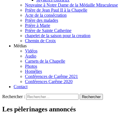
Neuvaine à Notre Dame de la Médaille Miraculeuse
Prière de Jean Paul II à la Chapelle
Acte de la consécration
Prière des malades
Prière à Marie
Prière de Sainte Catherine
chapelet de la saison pour la creation
Chemin de Croix
Médias
Vidéos
Audio
Carnets de la Chapelle
Photos
Homélies
Conférences de Carême 2021
Conférences Carême 2020
Contact
Rechercher :
Les pèlerinages annoncés