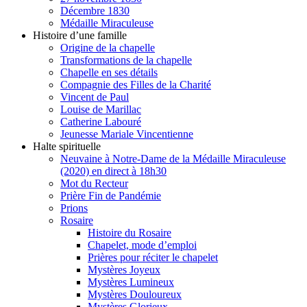
Décembre 1830
Médaille Miraculeuse
Histoire d’une famille
Origine de la chapelle
Transformations de la chapelle
Chapelle en ses détails
Compagnie des Filles de la Charité
Vincent de Paul
Louise de Marillac
Catherine Labouré
Jeunesse Mariale Vincentienne
Halte spirituelle
Neuvaine à Notre-Dame de la Médaille Miraculeuse
(2020) en direct à 18h30
Mot du Recteur
Prière Fin de Pandémie
Prions
Rosaire
Histoire du Rosaire
Chapelet, mode d’emploi
Prières pour réciter le chapelet
Mystères Joyeux
Mystères Lumineux
Mystères Douloureux
Mystères Glorieux