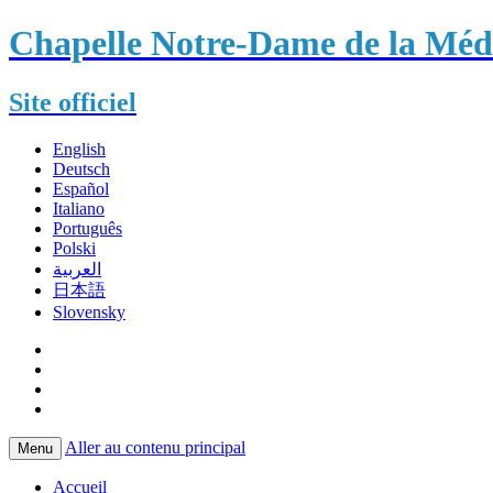
Chapelle Notre-Dame de la Méda
Site officiel
English
Deutsch
Español
Italiano
Português
Polski
العربية
日本語
Slovensky
Aller au contenu principal
Menu
Accueil