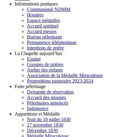
Informations pratiques
Communiqué NDMM
Horaires
Espace médailles
Accueil spirituel
Accueil messes
Bureau pèlerinage
Permanence téléphonique
Intentions de prière
La Chapelle aujourd’hui
Equipe
Groupes de prières
Atelier des enfants
Association de la Médaille Miraculeuse
Propositions pastorales 2023-2024
Faire pèlerinage
Demande de réservation
Accueil des groupes
Pèlerinages annoncés
Indulgence
Apparitions et Médaille
Nuit du 18 juillet 1830
27 novembre 1830
Décembre 1830
Médaille Miraculeuse