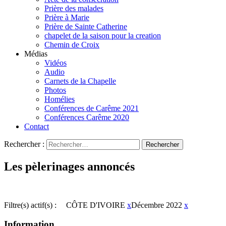
Prière des malades
Prière à Marie
Prière de Sainte Catherine
chapelet de la saison pour la creation
Chemin de Croix
Médias
Vidéos
Audio
Carnets de la Chapelle
Photos
Homélies
Conférences de Carême 2021
Conférences Carême 2020
Contact
Rechercher :
Les pèlerinages annoncés
Filtre(s) actif(s) :
CÔTE D'IVOIRE
x
Décembre 2022
x
Information