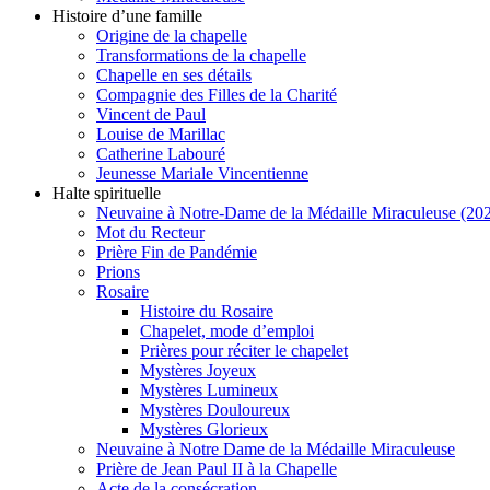
Histoire d’une famille
Origine de la chapelle
Transformations de la chapelle
Chapelle en ses détails
Compagnie des Filles de la Charité
Vincent de Paul
Louise de Marillac
Catherine Labouré
Jeunesse Mariale Vincentienne
Halte spirituelle
Neuvaine à Notre-Dame de la Médaille Miraculeuse (202
Mot du Recteur
Prière Fin de Pandémie
Prions
Rosaire
Histoire du Rosaire
Chapelet, mode d’emploi
Prières pour réciter le chapelet
Mystères Joyeux
Mystères Lumineux
Mystères Douloureux
Mystères Glorieux
Neuvaine à Notre Dame de la Médaille Miraculeuse
Prière de Jean Paul II à la Chapelle
Acte de la consécration