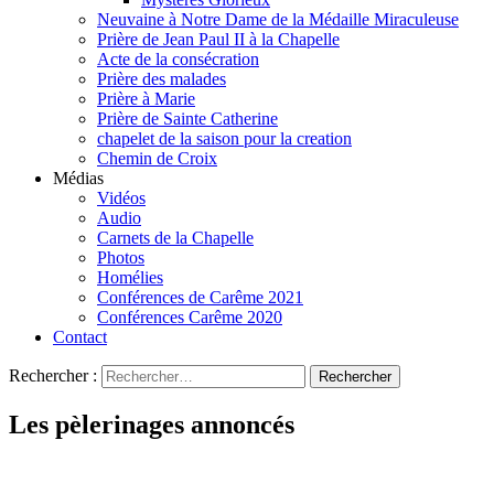
Neuvaine à Notre Dame de la Médaille Miraculeuse
Prière de Jean Paul II à la Chapelle
Acte de la consécration
Prière des malades
Prière à Marie
Prière de Sainte Catherine
chapelet de la saison pour la creation
Chemin de Croix
Médias
Vidéos
Audio
Carnets de la Chapelle
Photos
Homélies
Conférences de Carême 2021
Conférences Carême 2020
Contact
Rechercher :
Les pèlerinages annoncés