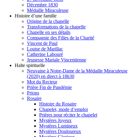
Décembre 1830
Médaille Miraculeuse
Histoire d’une famille
Origine de la chapelle
Transformations de la chapelle
Chapelle en ses détails
Compagnie des Filles de la Charité
Vincent de Paul
Louise de Marillac
Catherine Labouré
Jeunesse Mariale Vincentienne
Halte spirituelle
Neuvaine à Notre-Dame de la Médaille Miraculeuse
(2020) en direct à 18h30
Mot du Recteur
Prière Fin de Pandémie
Prions
Rosaire
Histoire du Rosaire
Chapelet, mode d’emploi
Prières pour réciter le chapelet
Mystères Joyeux
Mystères Lumineux
Mystères Douloureux
Mystères Glorieux