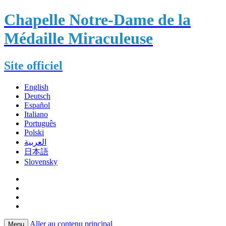
Chapelle Notre-Dame de la
Médaille Miraculeuse
Site officiel
English
Deutsch
Español
Italiano
Português
Polski
العربية
日本語
Slovensky
Aller au contenu principal
Menu