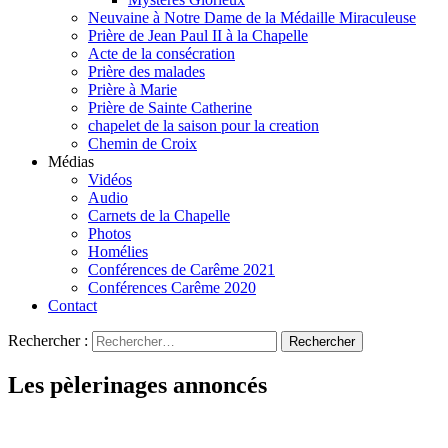
Neuvaine à Notre Dame de la Médaille Miraculeuse
Prière de Jean Paul II à la Chapelle
Acte de la consécration
Prière des malades
Prière à Marie
Prière de Sainte Catherine
chapelet de la saison pour la creation
Chemin de Croix
Médias
Vidéos
Audio
Carnets de la Chapelle
Photos
Homélies
Conférences de Carême 2021
Conférences Carême 2020
Contact
Rechercher :
Les pèlerinages annoncés