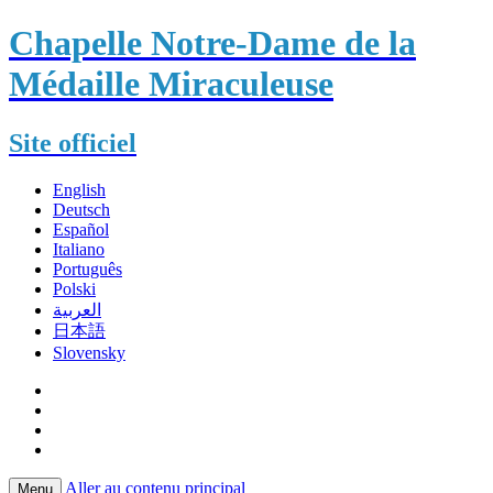
Chapelle Notre-Dame de la
Médaille Miraculeuse
Site officiel
English
Deutsch
Español
Italiano
Português
Polski
العربية
日本語
Slovensky
Aller au contenu principal
Menu