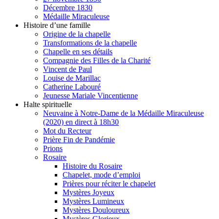
Décembre 1830
Médaille Miraculeuse
Histoire d’une famille
Origine de la chapelle
Transformations de la chapelle
Chapelle en ses détails
Compagnie des Filles de la Charité
Vincent de Paul
Louise de Marillac
Catherine Labouré
Jeunesse Mariale Vincentienne
Halte spirituelle
Neuvaine à Notre-Dame de la Médaille Miraculeuse
(2020) en direct à 18h30
Mot du Recteur
Prière Fin de Pandémie
Prions
Rosaire
Histoire du Rosaire
Chapelet, mode d’emploi
Prières pour réciter le chapelet
Mystères Joyeux
Mystères Lumineux
Mystères Douloureux
Mystères Glorieux