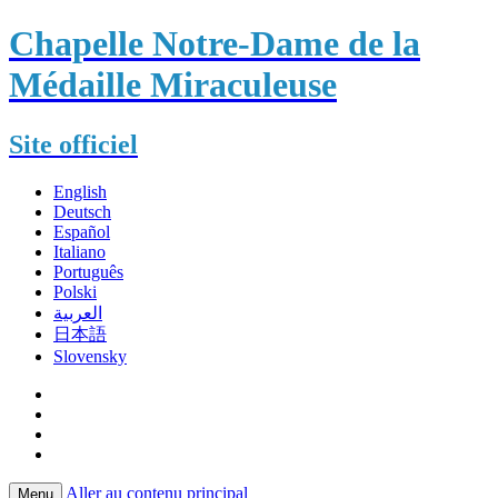
Chapelle Notre-Dame de la
Médaille Miraculeuse
Site officiel
English
Deutsch
Español
Italiano
Português
Polski
العربية
日本語
Slovensky
Aller au contenu principal
Menu