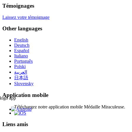
Témoignages
Laissez votre témoignage
Other languages
English
Deutsch
Español
Italiano
Português
Polski
العربية
日本語
Slovensky
Application mobile
Téléchargez notre application mobile Médaille Miraculeuse.
Liens amis