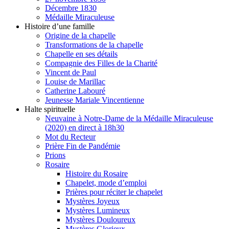
Décembre 1830
Médaille Miraculeuse
Histoire d’une famille
Origine de la chapelle
Transformations de la chapelle
Chapelle en ses détails
Compagnie des Filles de la Charité
Vincent de Paul
Louise de Marillac
Catherine Labouré
Jeunesse Mariale Vincentienne
Halte spirituelle
Neuvaine à Notre-Dame de la Médaille Miraculeuse
(2020) en direct à 18h30
Mot du Recteur
Prière Fin de Pandémie
Prions
Rosaire
Histoire du Rosaire
Chapelet, mode d’emploi
Prières pour réciter le chapelet
Mystères Joyeux
Mystères Lumineux
Mystères Douloureux
Mystères Glorieux