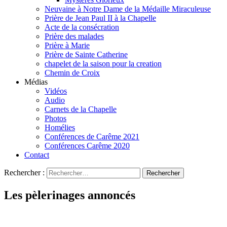
Neuvaine à Notre Dame de la Médaille Miraculeuse
Prière de Jean Paul II à la Chapelle
Acte de la consécration
Prière des malades
Prière à Marie
Prière de Sainte Catherine
chapelet de la saison pour la creation
Chemin de Croix
Médias
Vidéos
Audio
Carnets de la Chapelle
Photos
Homélies
Conférences de Carême 2021
Conférences Carême 2020
Contact
Rechercher :
Les pèlerinages annoncés