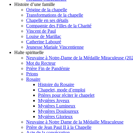
Histoire d’une famille
Origine de la chapelle
Transformations de la chapelle
Chapelle en ses détails
Compagnie des Filles de la Charité
Vincent de Paul
Louise de Marillac
Catherine Labouré
Jeunesse Mariale Vincentienne
Halte spirituelle
Neuvaine à Notre-Dame de la Médaille Miraculeuse (202
Mot du Recteur
Prière Fin de Pandémie
Prions
Rosaire
Histoire du Rosaire
Chapelet, mode d’emploi
Prières pour réciter le chapelet
Mystères Joyeux
Mystères Lumineux
Mystères Douloureux
Mystères Glorieux
Neuvaine à Notre Dame de la Médaille Miraculeuse
Prière de Jean Paul II à la Chapelle
Acte de la consécration