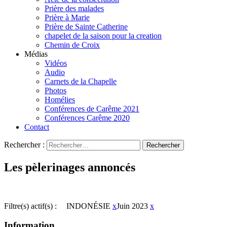
Prière des malades
Prière à Marie
Prière de Sainte Catherine
chapelet de la saison pour la creation
Chemin de Croix
Médias
Vidéos
Audio
Carnets de la Chapelle
Photos
Homélies
Conférences de Carême 2021
Conférences Carême 2020
Contact
Rechercher :
Les pèlerinages annoncés
Filtre(s) actif(s) :
INDONÉSIE
x
Juin 2023
x
Information