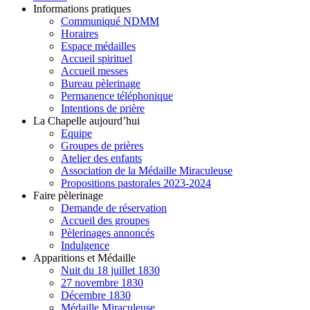
Informations pratiques
Communiqué NDMM
Horaires
Espace médailles
Accueil spirituel
Accueil messes
Bureau pèlerinage
Permanence téléphonique
Intentions de prière
La Chapelle aujourd’hui
Equipe
Groupes de prières
Atelier des enfants
Association de la Médaille Miraculeuse
Propositions pastorales 2023-2024
Faire pèlerinage
Demande de réservation
Accueil des groupes
Pèlerinages annoncés
Indulgence
Apparitions et Médaille
Nuit du 18 juillet 1830
27 novembre 1830
Décembre 1830
Médaille Miraculeuse