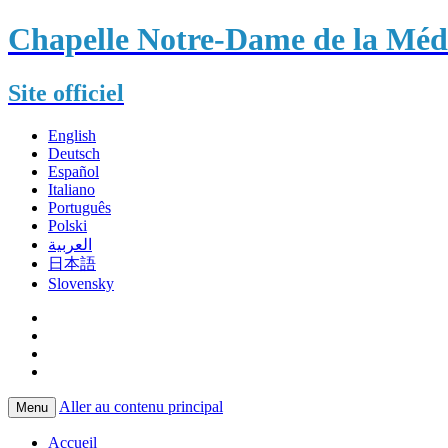
Chapelle Notre-Dame de la Méda
Site officiel
English
Deutsch
Español
Italiano
Português
Polski
العربية
日本語
Slovensky
Aller au contenu principal
Menu
Accueil