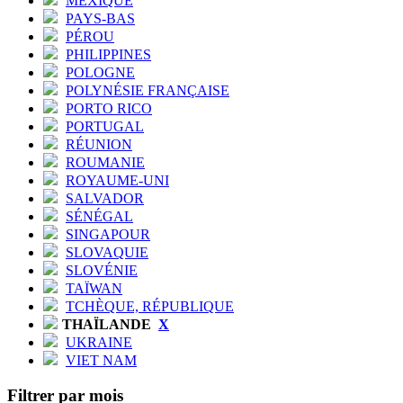
MEXIQUE
PAYS-BAS
PÉROU
PHILIPPINES
POLOGNE
POLYNÉSIE FRANÇAISE
PORTO RICO
PORTUGAL
RÉUNION
ROUMANIE
ROYAUME-UNI
SALVADOR
SÉNÉGAL
SINGAPOUR
SLOVAQUIE
SLOVÉNIE
TAÏWAN
TCHÈQUE, RÉPUBLIQUE
THAÏLANDE
X
UKRAINE
VIET NAM
Filtrer par mois