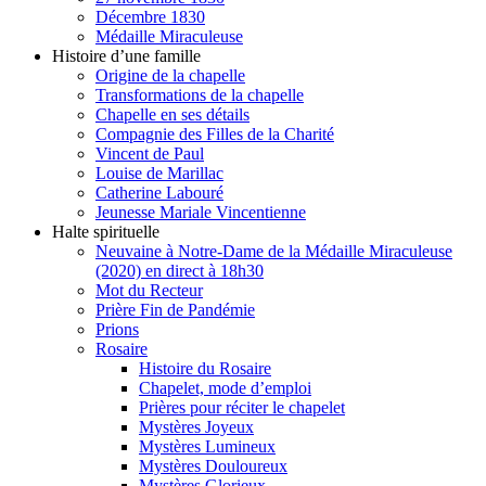
Décembre 1830
Médaille Miraculeuse
Histoire d’une famille
Origine de la chapelle
Transformations de la chapelle
Chapelle en ses détails
Compagnie des Filles de la Charité
Vincent de Paul
Louise de Marillac
Catherine Labouré
Jeunesse Mariale Vincentienne
Halte spirituelle
Neuvaine à Notre-Dame de la Médaille Miraculeuse
(2020) en direct à 18h30
Mot du Recteur
Prière Fin de Pandémie
Prions
Rosaire
Histoire du Rosaire
Chapelet, mode d’emploi
Prières pour réciter le chapelet
Mystères Joyeux
Mystères Lumineux
Mystères Douloureux
Mystères Glorieux