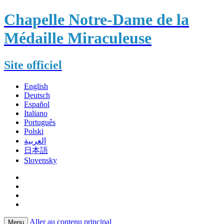
Chapelle Notre-Dame de la
Médaille Miraculeuse
Site officiel
English
Deutsch
Español
Italiano
Português
Polski
العربية
日本語
Slovensky
Aller au contenu principal
Menu