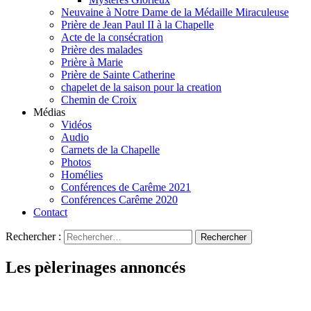
Neuvaine à Notre Dame de la Médaille Miraculeuse
Prière de Jean Paul II à la Chapelle
Acte de la consécration
Prière des malades
Prière à Marie
Prière de Sainte Catherine
chapelet de la saison pour la creation
Chemin de Croix
Médias
Vidéos
Audio
Carnets de la Chapelle
Photos
Homélies
Conférences de Carême 2021
Conférences Carême 2020
Contact
Rechercher :
Les pèlerinages annoncés