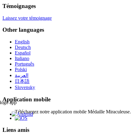
Témoignages
Laissez votre témoignage
Other languages
English
Deutsch
Español
Italiano
Português
Polski
العربية
日本語
Slovensky
Application mobile
Téléchargez notre application mobile Médaille Miraculeuse.
Liens amis