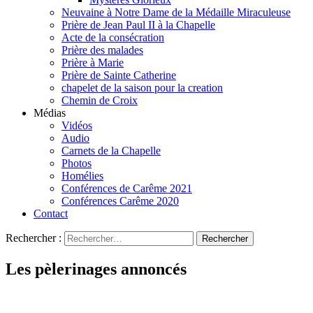
Neuvaine à Notre Dame de la Médaille Miraculeuse
Prière de Jean Paul II à la Chapelle
Acte de la consécration
Prière des malades
Prière à Marie
Prière de Sainte Catherine
chapelet de la saison pour la creation
Chemin de Croix
Médias
Vidéos
Audio
Carnets de la Chapelle
Photos
Homélies
Conférences de Carême 2021
Conférences Carême 2020
Contact
Rechercher :
Les pèlerinages annoncés