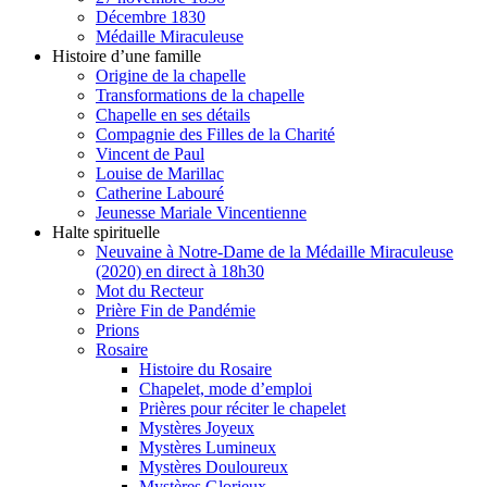
Décembre 1830
Médaille Miraculeuse
Histoire d’une famille
Origine de la chapelle
Transformations de la chapelle
Chapelle en ses détails
Compagnie des Filles de la Charité
Vincent de Paul
Louise de Marillac
Catherine Labouré
Jeunesse Mariale Vincentienne
Halte spirituelle
Neuvaine à Notre-Dame de la Médaille Miraculeuse
(2020) en direct à 18h30
Mot du Recteur
Prière Fin de Pandémie
Prions
Rosaire
Histoire du Rosaire
Chapelet, mode d’emploi
Prières pour réciter le chapelet
Mystères Joyeux
Mystères Lumineux
Mystères Douloureux
Mystères Glorieux