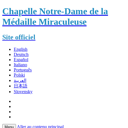
Chapelle Notre-Dame de la
Médaille Miraculeuse
Site officiel
English
Deutsch
Español
Italiano
Português
Polski
العربية
日本語
Slovensky
Aller au contenu principal
Menu