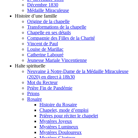
Décembre 1830
Médaille Miraculeuse
Histoire d’une famille
Origine de la chapelle
Transformations de la chapelle
Chapelle en ses détails
Compagnie des Filles de la Charité
Vincent de Paul
Louise de Marillac
Catherine Labouré
Jeunesse Mariale Vincentienne
Halte spirituelle
Neuvaine à Notre-Dame de la Médaille Miraculeuse
(2020) en direct à 18h30
Mot du Recteur
Prière Fin de Pandémie
Prions
Rosaire
Histoire du Rosaire
Chapelet, mode d’emploi
Prières pour réciter le chapelet
Mystères Joyeux
Mystères Lumineux
Mystères Douloureux
Mystères Glorieux