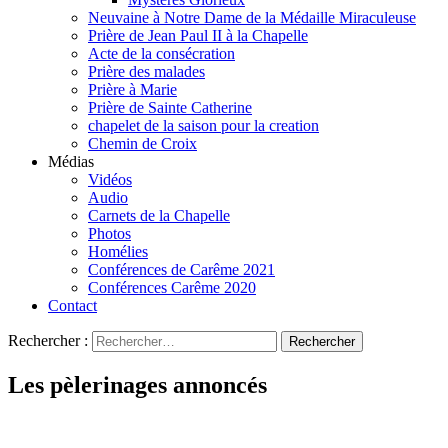
Neuvaine à Notre Dame de la Médaille Miraculeuse
Prière de Jean Paul II à la Chapelle
Acte de la consécration
Prière des malades
Prière à Marie
Prière de Sainte Catherine
chapelet de la saison pour la creation
Chemin de Croix
Médias
Vidéos
Audio
Carnets de la Chapelle
Photos
Homélies
Conférences de Carême 2021
Conférences Carême 2020
Contact
Rechercher :
Les pèlerinages annoncés