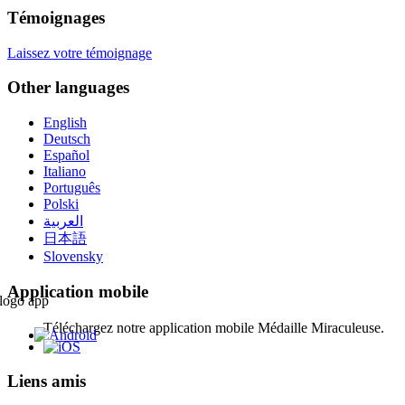
Témoignages
Laissez votre témoignage
Other languages
English
Deutsch
Español
Italiano
Português
Polski
العربية
日本語
Slovensky
Application mobile
Téléchargez notre application mobile Médaille Miraculeuse.
Liens amis