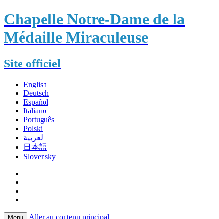
Chapelle Notre-Dame de la
Médaille Miraculeuse
Site officiel
English
Deutsch
Español
Italiano
Português
Polski
العربية
日本語
Slovensky
Aller au contenu principal
Menu