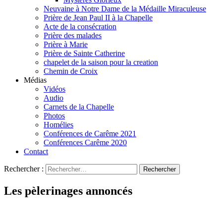
Neuvaine à Notre Dame de la Médaille Miraculeuse
Prière de Jean Paul II à la Chapelle
Acte de la consécration
Prière des malades
Prière à Marie
Prière de Sainte Catherine
chapelet de la saison pour la creation
Chemin de Croix
Médias
Vidéos
Audio
Carnets de la Chapelle
Photos
Homélies
Conférences de Carême 2021
Conférences Carême 2020
Contact
Rechercher :
Les pèlerinages annoncés