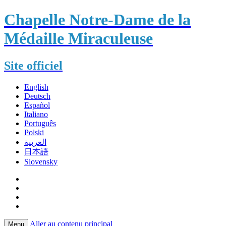
Chapelle Notre-Dame de la
Médaille Miraculeuse
Site officiel
English
Deutsch
Español
Italiano
Português
Polski
العربية
日本語
Slovensky
Aller au contenu principal
Menu