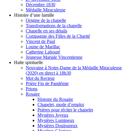
Décembre 1830
Médaille Miraculeuse
Histoire d’une famille
Origine de la chapelle
Transformations de la chapelle
Chapelle en ses détails
Compagnie des Filles de la Charité
Vincent de Paul
Louise de Marillac
Catherine Labouré
Jeunesse Mariale Vincentienne
Halte spirituelle
Neuvaine à Notre-Dame de la Médaille Miraculeuse
(2020) en direct à 18h30
Mot du Recteur
Prière Fin de Pandémie
Prions
Rosaire
Histoire du Rosaire
Chapelet, mode d’emploi
Prières pour réciter le chapelet
Mystères Joyeux
Mystères Lumineux
Mystères Douloureux
Mystères Glorieux