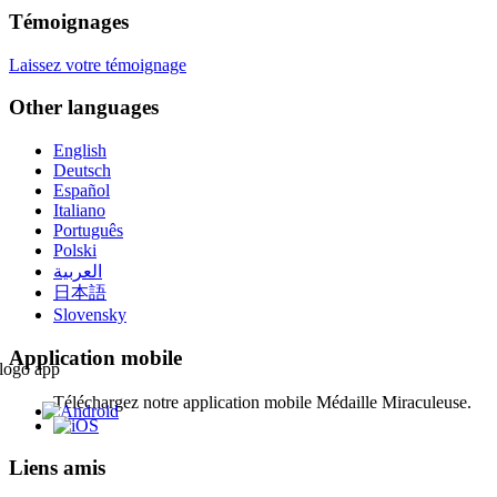
Témoignages
Laissez votre témoignage
Other languages
English
Deutsch
Español
Italiano
Português
Polski
العربية
日本語
Slovensky
Application mobile
Téléchargez notre application mobile Médaille Miraculeuse.
Liens amis