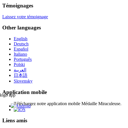
Témoignages
Laissez votre témoignage
Other languages
English
Deutsch
Español
Italiano
Português
Polski
العربية
日本語
Slovensky
Application mobile
Téléchargez notre application mobile Médaille Miraculeuse.
Liens amis