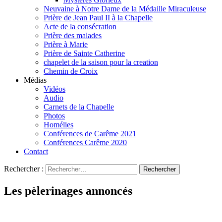
Neuvaine à Notre Dame de la Médaille Miraculeuse
Prière de Jean Paul II à la Chapelle
Acte de la consécration
Prière des malades
Prière à Marie
Prière de Sainte Catherine
chapelet de la saison pour la creation
Chemin de Croix
Médias
Vidéos
Audio
Carnets de la Chapelle
Photos
Homélies
Conférences de Carême 2021
Conférences Carême 2020
Contact
Rechercher :
Les pèlerinages annoncés