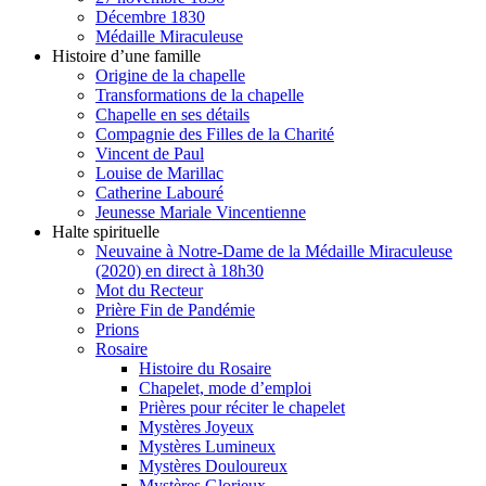
Décembre 1830
Médaille Miraculeuse
Histoire d’une famille
Origine de la chapelle
Transformations de la chapelle
Chapelle en ses détails
Compagnie des Filles de la Charité
Vincent de Paul
Louise de Marillac
Catherine Labouré
Jeunesse Mariale Vincentienne
Halte spirituelle
Neuvaine à Notre-Dame de la Médaille Miraculeuse
(2020) en direct à 18h30
Mot du Recteur
Prière Fin de Pandémie
Prions
Rosaire
Histoire du Rosaire
Chapelet, mode d’emploi
Prières pour réciter le chapelet
Mystères Joyeux
Mystères Lumineux
Mystères Douloureux
Mystères Glorieux