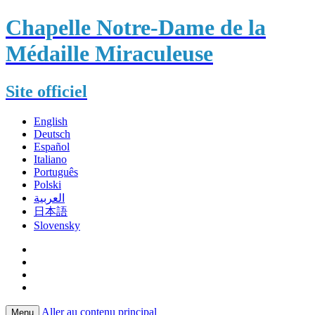
Chapelle Notre-Dame de la
Médaille Miraculeuse
Site officiel
English
Deutsch
Español
Italiano
Português
Polski
العربية
日本語
Slovensky
Aller au contenu principal
Menu