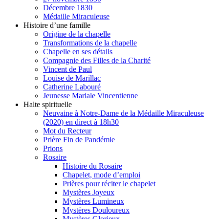
Décembre 1830
Médaille Miraculeuse
Histoire d’une famille
Origine de la chapelle
Transformations de la chapelle
Chapelle en ses détails
Compagnie des Filles de la Charité
Vincent de Paul
Louise de Marillac
Catherine Labouré
Jeunesse Mariale Vincentienne
Halte spirituelle
Neuvaine à Notre-Dame de la Médaille Miraculeuse
(2020) en direct à 18h30
Mot du Recteur
Prière Fin de Pandémie
Prions
Rosaire
Histoire du Rosaire
Chapelet, mode d’emploi
Prières pour réciter le chapelet
Mystères Joyeux
Mystères Lumineux
Mystères Douloureux
Mystères Glorieux