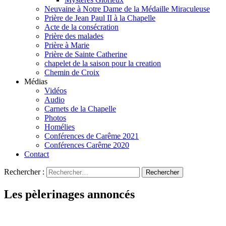
Neuvaine à Notre Dame de la Médaille Miraculeuse
Prière de Jean Paul II à la Chapelle
Acte de la consécration
Prière des malades
Prière à Marie
Prière de Sainte Catherine
chapelet de la saison pour la creation
Chemin de Croix
Médias
Vidéos
Audio
Carnets de la Chapelle
Photos
Homélies
Conférences de Carême 2021
Conférences Carême 2020
Contact
Rechercher :
Les pèlerinages annoncés