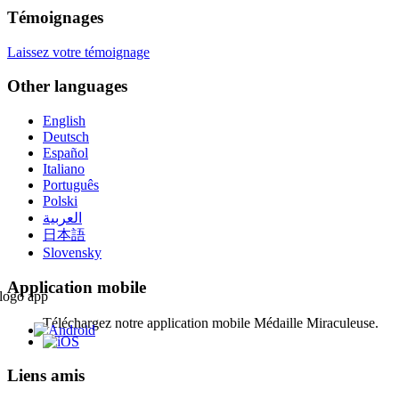
Témoignages
Laissez votre témoignage
Other languages
English
Deutsch
Español
Italiano
Português
Polski
العربية
日本語
Slovensky
Application mobile
Téléchargez notre application mobile Médaille Miraculeuse.
Liens amis