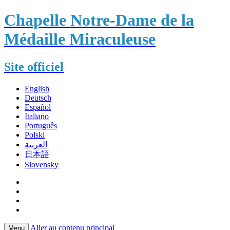
Chapelle Notre-Dame de la
Médaille Miraculeuse
Site officiel
English
Deutsch
Español
Italiano
Português
Polski
العربية
日本語
Slovensky
Aller au contenu principal
Menu