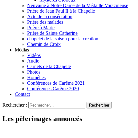
Neuvaine à Notre Dame de la Médaille Miraculeuse
Prière de Jean Paul II à la Chapelle
Acte de la consécration
Prière des malades
Prière à Marie
Prière de Sainte Catherine
chapelet de la saison pour la creation
Chemin de Croix
Médias
Vidéos
Audio
Carnets de la Chapelle
Photos
Homélies
Conférences de Carême 2021
Conférences Carême 2020
Contact
Rechercher :
Les pèlerinages annoncés