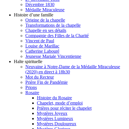
Décembre 1830
Médaille Miraculeuse
Histoire d’une famille
Origine de la chapelle
Transformations de la chapelle
Chapelle en ses détails
Compagnie des Filles de la Charité
Vincent de Paul
Louise de Marillac
Catherine Labouré
Jeunesse Mariale Vincentienne
Halte spirituelle
Neuvaine à Notre-Dame de la Médaille Miraculeuse
(2020) en direct à 18h30
Mot du Recteur
Prière Fin de Pandémie
Prions
Rosaire
Histoire du Rosaire
Chapelet, mode d’emploi
Prières pour réciter le chapelet
Mystères Joyeux
Mystères Lumineux
Mystères Douloureux
Mystères Glorieux