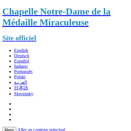
Chapelle Notre-Dame de la
Médaille Miraculeuse
Site officiel
English
Deutsch
Español
Italiano
Português
Polski
العربية
日本語
Slovensky
Aller au contenu principal
Menu