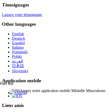
Témoignages
Laissez votre témoignage
Other languages
English
Deutsch
Español
Italiano
Português
Polski
العربية
日本語
Slovensky
Application mobile
Téléchargez notre application mobile Médaille Miraculeuse.
Liens amis