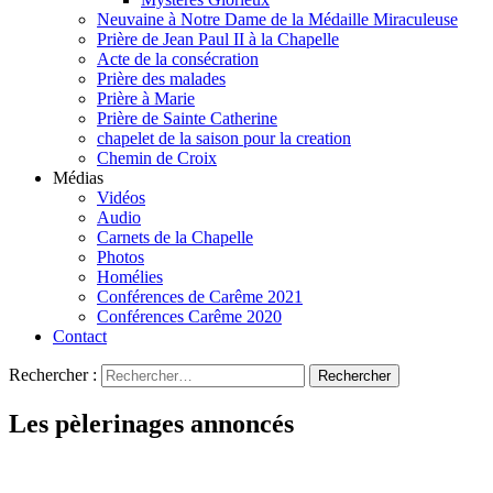
Neuvaine à Notre Dame de la Médaille Miraculeuse
Prière de Jean Paul II à la Chapelle
Acte de la consécration
Prière des malades
Prière à Marie
Prière de Sainte Catherine
chapelet de la saison pour la creation
Chemin de Croix
Médias
Vidéos
Audio
Carnets de la Chapelle
Photos
Homélies
Conférences de Carême 2021
Conférences Carême 2020
Contact
Rechercher :
Les pèlerinages annoncés