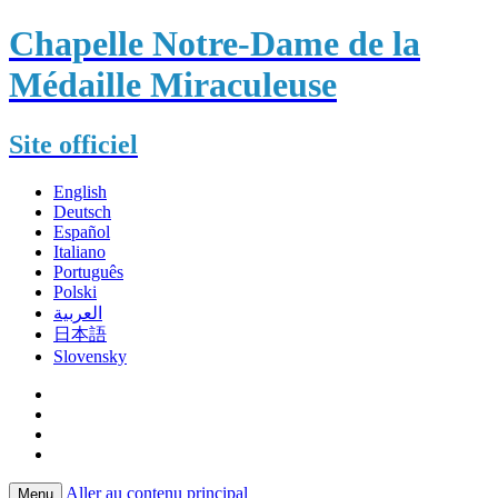
Chapelle Notre-Dame de la
Médaille Miraculeuse
Site officiel
English
Deutsch
Español
Italiano
Português
Polski
العربية
日本語
Slovensky
Aller au contenu principal
Menu