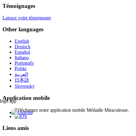
Témoignages
Laissez votre témoignage
Other languages
English
Deutsch
Español
Italiano
Português
Polski
العربية
日本語
Slovensky
Application mobile
Téléchargez notre application mobile Médaille Miraculeuse.
Liens amis