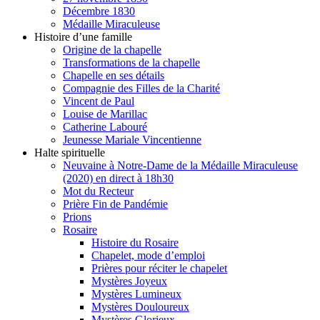
Décembre 1830
Médaille Miraculeuse
Histoire d’une famille
Origine de la chapelle
Transformations de la chapelle
Chapelle en ses détails
Compagnie des Filles de la Charité
Vincent de Paul
Louise de Marillac
Catherine Labouré
Jeunesse Mariale Vincentienne
Halte spirituelle
Neuvaine à Notre-Dame de la Médaille Miraculeuse
(2020) en direct à 18h30
Mot du Recteur
Prière Fin de Pandémie
Prions
Rosaire
Histoire du Rosaire
Chapelet, mode d’emploi
Prières pour réciter le chapelet
Mystères Joyeux
Mystères Lumineux
Mystères Douloureux
Mystères Glorieux