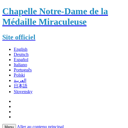
Chapelle Notre-Dame de la
Médaille Miraculeuse
Site officiel
English
Deutsch
Español
Italiano
Português
Polski
العربية
日本語
Slovensky
Aller au contenu principal
Menu