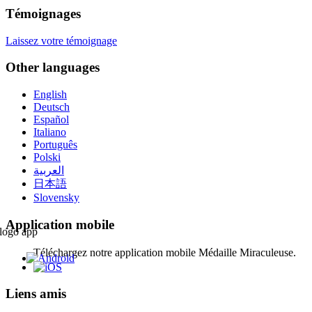
Témoignages
Laissez votre témoignage
Other languages
English
Deutsch
Español
Italiano
Português
Polski
العربية
日本語
Slovensky
Application mobile
Téléchargez notre application mobile Médaille Miraculeuse.
Liens amis