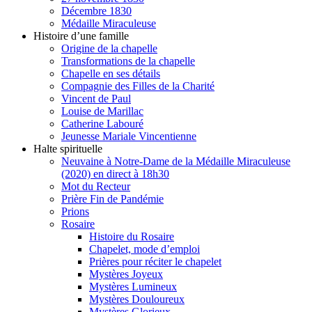
Décembre 1830
Médaille Miraculeuse
Histoire d’une famille
Origine de la chapelle
Transformations de la chapelle
Chapelle en ses détails
Compagnie des Filles de la Charité
Vincent de Paul
Louise de Marillac
Catherine Labouré
Jeunesse Mariale Vincentienne
Halte spirituelle
Neuvaine à Notre-Dame de la Médaille Miraculeuse
(2020) en direct à 18h30
Mot du Recteur
Prière Fin de Pandémie
Prions
Rosaire
Histoire du Rosaire
Chapelet, mode d’emploi
Prières pour réciter le chapelet
Mystères Joyeux
Mystères Lumineux
Mystères Douloureux
Mystères Glorieux