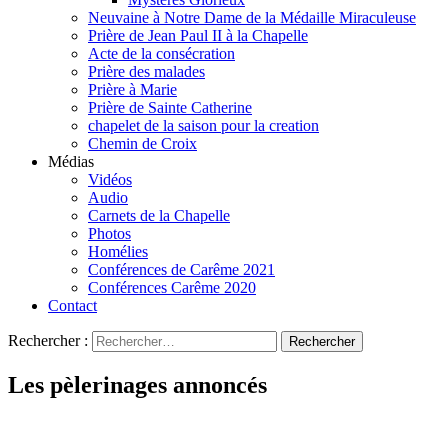
Neuvaine à Notre Dame de la Médaille Miraculeuse
Prière de Jean Paul II à la Chapelle
Acte de la consécration
Prière des malades
Prière à Marie
Prière de Sainte Catherine
chapelet de la saison pour la creation
Chemin de Croix
Médias
Vidéos
Audio
Carnets de la Chapelle
Photos
Homélies
Conférences de Carême 2021
Conférences Carême 2020
Contact
Rechercher :
Les pèlerinages annoncés