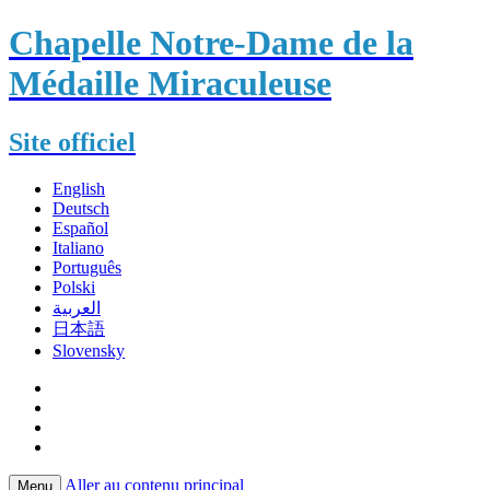
Chapelle Notre-Dame de la
Médaille Miraculeuse
Site officiel
English
Deutsch
Español
Italiano
Português
Polski
العربية
日本語
Slovensky
Aller au contenu principal
Menu