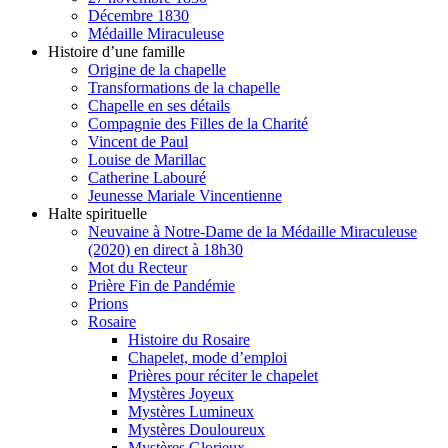
Décembre 1830
Médaille Miraculeuse
Histoire d’une famille
Origine de la chapelle
Transformations de la chapelle
Chapelle en ses détails
Compagnie des Filles de la Charité
Vincent de Paul
Louise de Marillac
Catherine Labouré
Jeunesse Mariale Vincentienne
Halte spirituelle
Neuvaine à Notre-Dame de la Médaille Miraculeuse
(2020) en direct à 18h30
Mot du Recteur
Prière Fin de Pandémie
Prions
Rosaire
Histoire du Rosaire
Chapelet, mode d’emploi
Prières pour réciter le chapelet
Mystères Joyeux
Mystères Lumineux
Mystères Douloureux
Mystères Glorieux