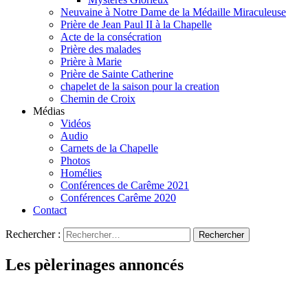
Neuvaine à Notre Dame de la Médaille Miraculeuse
Prière de Jean Paul II à la Chapelle
Acte de la consécration
Prière des malades
Prière à Marie
Prière de Sainte Catherine
chapelet de la saison pour la creation
Chemin de Croix
Médias
Vidéos
Audio
Carnets de la Chapelle
Photos
Homélies
Conférences de Carême 2021
Conférences Carême 2020
Contact
Rechercher :
Les pèlerinages annoncés